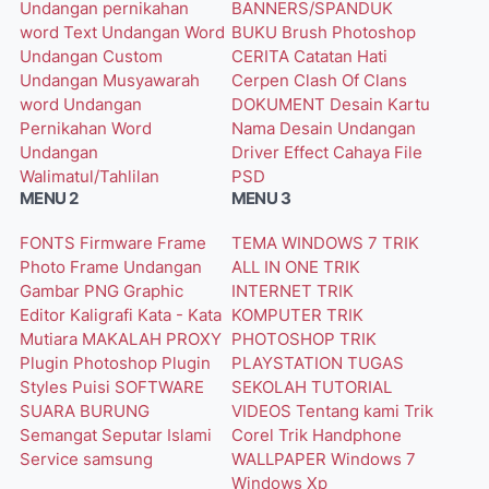
Undangan pernikahan
BANNERS/SPANDUK
word
Text Undangan Word
BUKU
Brush Photoshop
Undangan Custom
CERITA
Catatan Hati
Undangan Musyawarah
Cerpen
Clash Of Clans
word
Undangan
DOKUMENT
Desain Kartu
Pernikahan Word
Nama
Desain Undangan
Undangan
Driver
Effect Cahaya
File
Walimatul/Tahlilan
PSD
MENU 2
MENU 3
FONTS
Firmware
Frame
TEMA WINDOWS 7
TRIK
Photo
Frame Undangan
ALL IN ONE
TRIK
Gambar PNG
Graphic
INTERNET
TRIK
Editor
Kaligrafi
Kata - Kata
KOMPUTER
TRIK
Mutiara
MAKALAH
PROXY
PHOTOSHOP
TRIK
Plugin Photoshop
Plugin
PLAYSTATION
TUGAS
Styles
Puisi
SOFTWARE
SEKOLAH
TUTORIAL
SUARA BURUNG
VIDEOS
Tentang kami
Trik
Semangat
Seputar Islami
Corel
Trik Handphone
Service
samsung
WALLPAPER
Windows 7
Windows Xp