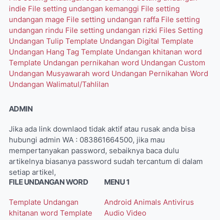
indie
File setting undangan kemanggi
File setting
undangan mage
File setting undangan raffa
File setting
undangan rindu
File setting undangan rizki
Files Setting
Undangan Tulip
Template Undangan Digital
Template
Undangan Hang Tag
Template Undangan khitanan word
Template Undangan pernikahan word
Undangan Custom
Undangan Musyawarah word
Undangan Pernikahan Word
Undangan Walimatul/Tahlilan
ADMIN
Jika ada link downlaod tidak aktif atau rusak anda bisa
hubungi admin WA : 083861664500, jika mau
mempertanyakan password, sebaiknya baca dulu
artikelnya biasanya password sudah tercantum di dalam
setiap artikel,
FILE UNDANGAN WORD
MENU 1
Template Undangan
Android
Animals
Antivirus
khitanan word
Template
Audio Video