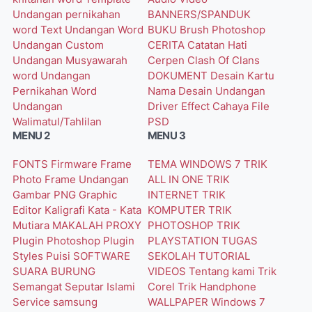
Undangan pernikahan
BANNERS/SPANDUK
word
Text Undangan Word
BUKU
Brush Photoshop
Undangan Custom
CERITA
Catatan Hati
Undangan Musyawarah
Cerpen
Clash Of Clans
word
Undangan
DOKUMENT
Desain Kartu
Pernikahan Word
Nama
Desain Undangan
Undangan
Driver
Effect Cahaya
File
Walimatul/Tahlilan
PSD
MENU 2
MENU 3
FONTS
Firmware
Frame
TEMA WINDOWS 7
TRIK
Photo
Frame Undangan
ALL IN ONE
TRIK
Gambar PNG
Graphic
INTERNET
TRIK
Editor
Kaligrafi
Kata - Kata
KOMPUTER
TRIK
Mutiara
MAKALAH
PROXY
PHOTOSHOP
TRIK
Plugin Photoshop
Plugin
PLAYSTATION
TUGAS
Styles
Puisi
SOFTWARE
SEKOLAH
TUTORIAL
SUARA BURUNG
VIDEOS
Tentang kami
Trik
Semangat
Seputar Islami
Corel
Trik Handphone
Service
samsung
WALLPAPER
Windows 7