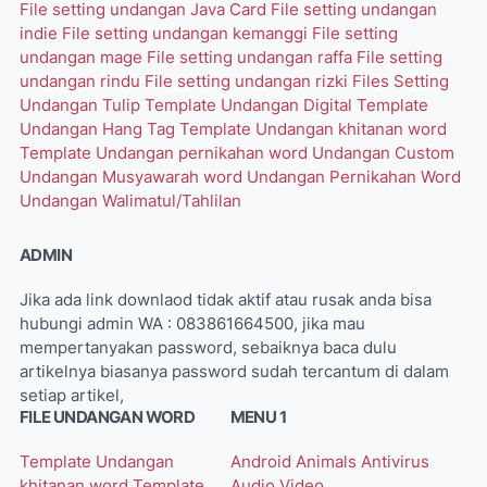
File setting undangan Java Card
File setting undangan
indie
File setting undangan kemanggi
File setting
undangan mage
File setting undangan raffa
File setting
undangan rindu
File setting undangan rizki
Files Setting
Undangan Tulip
Template Undangan Digital
Template
Undangan Hang Tag
Template Undangan khitanan word
Template Undangan pernikahan word
Undangan Custom
Undangan Musyawarah word
Undangan Pernikahan Word
Undangan Walimatul/Tahlilan
ADMIN
Jika ada link downlaod tidak aktif atau rusak anda bisa
hubungi admin WA : 083861664500, jika mau
mempertanyakan password, sebaiknya baca dulu
artikelnya biasanya password sudah tercantum di dalam
setiap artikel,
FILE UNDANGAN WORD
MENU 1
Template Undangan
Android
Animals
Antivirus
khitanan word
Template
Audio Video