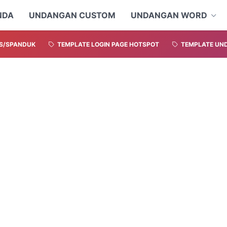
NDA
UNDANGAN CUSTOM
UNDANGAN WORD
S/SPANDUK
TEMPLATE LOGIN PAGE HOTSPOT
TEMPLATE UND