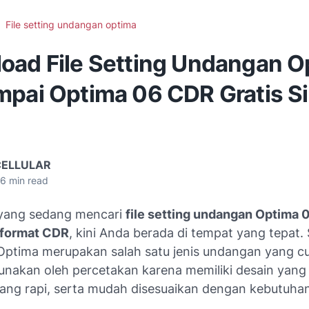
File setting undangan optima
oad File Setting Undangan O
mpai Optima 06 CDR Gratis S
CELLULAR
6
min read
yang sedang mencari
file setting undangan Optima 
 format CDR
, kini Anda berada di tempat yang tepat. 
ptima merupakan salah satu jenis undangan yang c
unakan oleh percetakan karena memiliki desain yang
 yang rapi, serta mudah disesuaikan dengan kebutuha