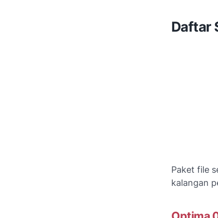
Daftar
Paket file 
kalangan p
Optima 