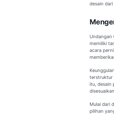
desain dari
Mengen
Undangan O
memiliki ta
acara pern
memberika
Keunggulan
terstruktu
itu, desain
disesuaika
Mulai dari
pilihan ya