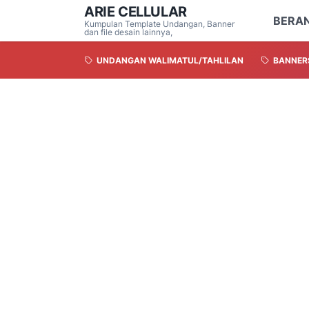
ARIE CELLULAR
BERA
Kumpulan Template Undangan, Banner
dan file desain lainnya,
UNDANGAN WALIMATUL/TAHLILAN
BANNER