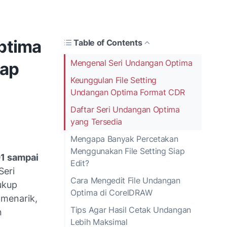
ptima
Table of Contents
Mengenal Seri Undangan Optima
iap
Keunggulan File Setting
Undangan Optima Format CDR
Daftar Seri Undangan Optima
yang Tersedia
Mengapa Banyak Percetakan
Menggunakan File Setting Siap
01 sampai
Edit?
Seri
Cara Mengedit File Undangan
ukup
Optima di CorelDRAW
 menarik,
Tips Agar Hasil Cetak Undangan
n
Lebih Maksimal