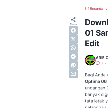
Beranda
Downl
01 Sa
Edit
ARIE 
0
•
Bagi Anda 
Optima 06
undangan O
banyak dig
tata letak
pelanggan.