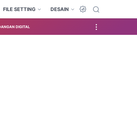
FILE SETTING
DESAIN
ANGAN DIGITAL