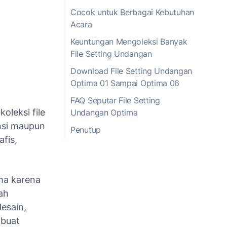
Cocok untuk Berbagai Kebutuhan
Acara
Keuntungan Mengoleksi Banyak
File Setting Undangan
Download File Setting Undangan
Optima 01 Sampai Optima 06
FAQ Seputar File Setting
oleksi file
Undangan Optima
nsi maupun
Penutup
fis,
ma karena
ah
esain,
mbuat