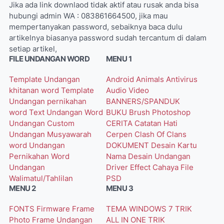
Jika ada link downlaod tidak aktif atau rusak anda bisa
hubungi admin WA : 083861664500, jika mau
mempertanyakan password, sebaiknya baca dulu
artikelnya biasanya password sudah tercantum di dalam
setiap artikel,
FILE UNDANGAN WORD
MENU 1
Template Undangan
Android
Animals
Antivirus
khitanan word
Template
Audio Video
Undangan pernikahan
BANNERS/SPANDUK
word
Text Undangan Word
BUKU
Brush Photoshop
Undangan Custom
CERITA
Catatan Hati
Undangan Musyawarah
Cerpen
Clash Of Clans
word
Undangan
DOKUMENT
Desain Kartu
Pernikahan Word
Nama
Desain Undangan
Undangan
Driver
Effect Cahaya
File
Walimatul/Tahlilan
PSD
MENU 2
MENU 3
FONTS
Firmware
Frame
TEMA WINDOWS 7
TRIK
Photo
Frame Undangan
ALL IN ONE
TRIK