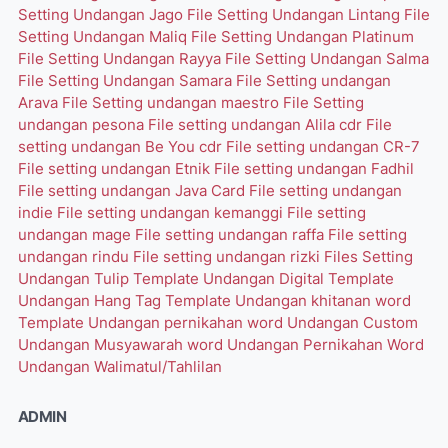
Setting Undangan Jago
File Setting Undangan Lintang
File
Setting Undangan Maliq
File Setting Undangan Platinum
File Setting Undangan Rayya
File Setting Undangan Salma
File Setting Undangan Samara
File Setting undangan
Arava
File Setting undangan maestro
File Setting
undangan pesona
File setting undangan Alila cdr
File
setting undangan Be You cdr
File setting undangan CR-7
File setting undangan Etnik
File setting undangan Fadhil
File setting undangan Java Card
File setting undangan
indie
File setting undangan kemanggi
File setting
undangan mage
File setting undangan raffa
File setting
undangan rindu
File setting undangan rizki
Files Setting
Undangan Tulip
Template Undangan Digital
Template
Undangan Hang Tag
Template Undangan khitanan word
Template Undangan pernikahan word
Undangan Custom
Undangan Musyawarah word
Undangan Pernikahan Word
Undangan Walimatul/Tahlilan
ADMIN