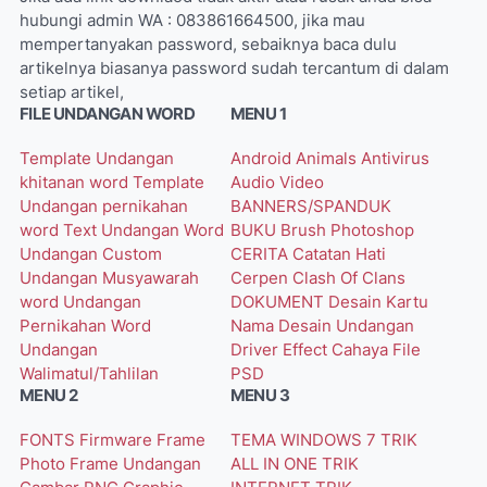
hubungi admin WA : 083861664500, jika mau
mempertanyakan password, sebaiknya baca dulu
artikelnya biasanya password sudah tercantum di dalam
setiap artikel,
FILE UNDANGAN WORD
MENU 1
Template Undangan
Android
Animals
Antivirus
khitanan word
Template
Audio Video
Undangan pernikahan
BANNERS/SPANDUK
word
Text Undangan Word
BUKU
Brush Photoshop
Undangan Custom
CERITA
Catatan Hati
Undangan Musyawarah
Cerpen
Clash Of Clans
word
Undangan
DOKUMENT
Desain Kartu
Pernikahan Word
Nama
Desain Undangan
Undangan
Driver
Effect Cahaya
File
Walimatul/Tahlilan
PSD
MENU 2
MENU 3
FONTS
Firmware
Frame
TEMA WINDOWS 7
TRIK
Photo
Frame Undangan
ALL IN ONE
TRIK