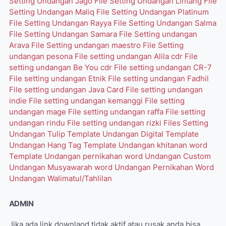
Setting Undangan Jago
File Setting Undangan Lintang
File
Setting Undangan Maliq
File Setting Undangan Platinum
File Setting Undangan Rayya
File Setting Undangan Salma
File Setting Undangan Samara
File Setting undangan
Arava
File Setting undangan maestro
File Setting
undangan pesona
File setting undangan Alila cdr
File
setting undangan Be You cdr
File setting undangan CR-7
File setting undangan Etnik
File setting undangan Fadhil
File setting undangan Java Card
File setting undangan
indie
File setting undangan kemanggi
File setting
undangan mage
File setting undangan raffa
File setting
undangan rindu
File setting undangan rizki
Files Setting
Undangan Tulip
Template Undangan Digital
Template
Undangan Hang Tag
Template Undangan khitanan word
Template Undangan pernikahan word
Undangan Custom
Undangan Musyawarah word
Undangan Pernikahan Word
Undangan Walimatul/Tahlilan
ADMIN
Jika ada link downlaod tidak aktif atau rusak anda bisa