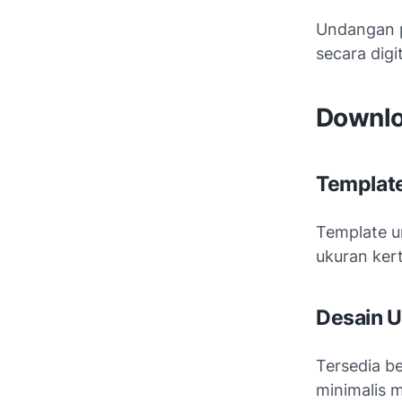
Undangan p
secara digi
Downlo
Template
Template 
ukuran ker
Desain U
Tersedia be
minimalis 