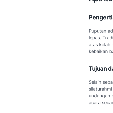
Pengerti
Puputan ada
lepas. Tra
atas kelah
kebaikan ba
Tujuan d
Selain seb
silaturahmi
undangan p
acara seca