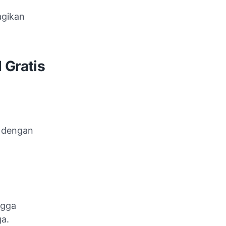
agikan
 Gratis
 dengan
ngga
a.