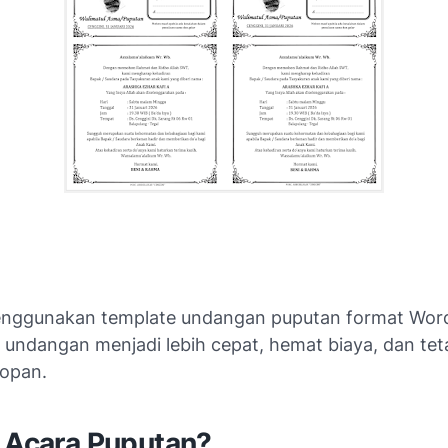
nggunakan template undangan puputan format Word
undangan menjadi lebih cepat, hemat biaya, dan teta
sopan.
u Acara Puputan?