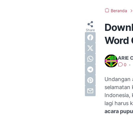
Beranda
Downl
Word G
ARIE 
0
•
Undangan a
selamatan 
Indonesia,
lagi harus
acara pup