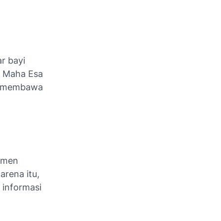
r bayi
g Maha Esa
ta membawa
momen
arena itu,
 informasi