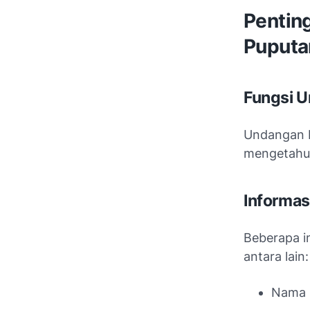
Pentin
Puputa
Fungsi U
Undangan b
mengetahui
Informas
Beberapa i
antara lain:
Nama 