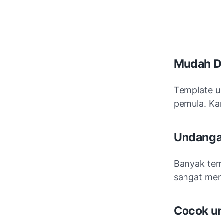
Mudah D
Template u
pemula. Ka
Undangan
Banyak tem
sangat me
Cocok un