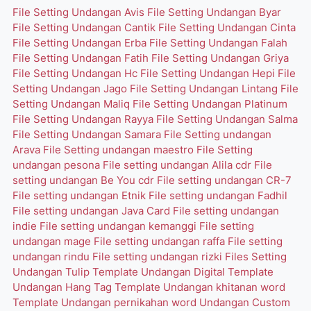
File Setting Undangan Avis
File Setting Undangan Byar
File Setting Undangan Cantik
File Setting Undangan Cinta
File Setting Undangan Erba
File Setting Undangan Falah
File Setting Undangan Fatih
File Setting Undangan Griya
File Setting Undangan Hc
File Setting Undangan Hepi
File
Setting Undangan Jago
File Setting Undangan Lintang
File
Setting Undangan Maliq
File Setting Undangan Platinum
File Setting Undangan Rayya
File Setting Undangan Salma
File Setting Undangan Samara
File Setting undangan
Arava
File Setting undangan maestro
File Setting
undangan pesona
File setting undangan Alila cdr
File
setting undangan Be You cdr
File setting undangan CR-7
File setting undangan Etnik
File setting undangan Fadhil
File setting undangan Java Card
File setting undangan
indie
File setting undangan kemanggi
File setting
undangan mage
File setting undangan raffa
File setting
undangan rindu
File setting undangan rizki
Files Setting
Undangan Tulip
Template Undangan Digital
Template
Undangan Hang Tag
Template Undangan khitanan word
Template Undangan pernikahan word
Undangan Custom