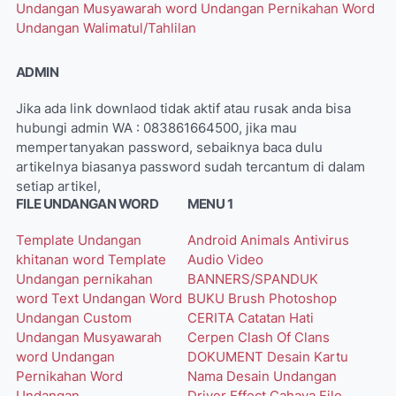
Undangan Musyawarah word
Undangan Pernikahan Word
Undangan Walimatul/Tahlilan
ADMIN
Jika ada link downlaod tidak aktif atau rusak anda bisa
hubungi admin WA : 083861664500, jika mau
mempertanyakan password, sebaiknya baca dulu
artikelnya biasanya password sudah tercantum di dalam
setiap artikel,
FILE UNDANGAN WORD
MENU 1
Template Undangan
Android
Animals
Antivirus
khitanan word
Template
Audio Video
Undangan pernikahan
BANNERS/SPANDUK
word
Text Undangan Word
BUKU
Brush Photoshop
Undangan Custom
CERITA
Catatan Hati
Undangan Musyawarah
Cerpen
Clash Of Clans
word
Undangan
DOKUMENT
Desain Kartu
Pernikahan Word
Nama
Desain Undangan
Undangan
Driver
Effect Cahaya
File