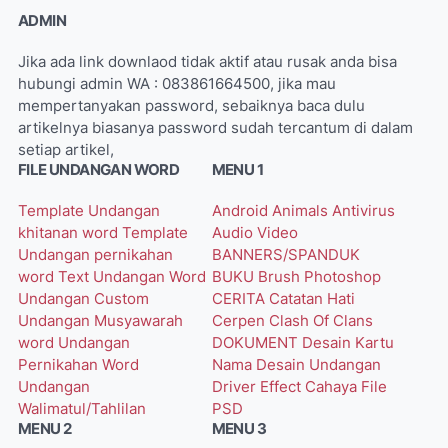
ADMIN
Jika ada link downlaod tidak aktif atau rusak anda bisa
hubungi admin WA : 083861664500, jika mau
mempertanyakan password, sebaiknya baca dulu
artikelnya biasanya password sudah tercantum di dalam
setiap artikel,
FILE UNDANGAN WORD
MENU 1
Template Undangan
Android
Animals
Antivirus
khitanan word
Template
Audio Video
Undangan pernikahan
BANNERS/SPANDUK
word
Text Undangan Word
BUKU
Brush Photoshop
Undangan Custom
CERITA
Catatan Hati
Undangan Musyawarah
Cerpen
Clash Of Clans
word
Undangan
DOKUMENT
Desain Kartu
Pernikahan Word
Nama
Desain Undangan
Undangan
Driver
Effect Cahaya
File
Walimatul/Tahlilan
PSD
MENU 2
MENU 3