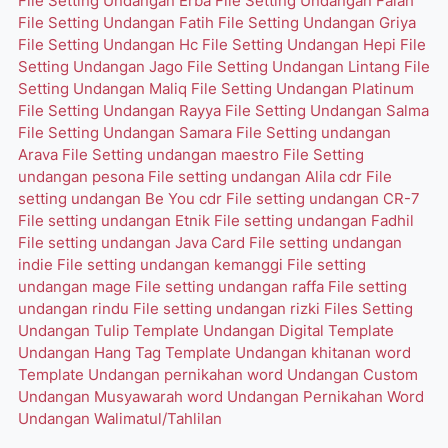
File Setting Undangan Erba
File Setting Undangan Falah
File Setting Undangan Fatih
File Setting Undangan Griya
File Setting Undangan Hc
File Setting Undangan Hepi
File
Setting Undangan Jago
File Setting Undangan Lintang
File
Setting Undangan Maliq
File Setting Undangan Platinum
File Setting Undangan Rayya
File Setting Undangan Salma
File Setting Undangan Samara
File Setting undangan
Arava
File Setting undangan maestro
File Setting
undangan pesona
File setting undangan Alila cdr
File
setting undangan Be You cdr
File setting undangan CR-7
File setting undangan Etnik
File setting undangan Fadhil
File setting undangan Java Card
File setting undangan
indie
File setting undangan kemanggi
File setting
undangan mage
File setting undangan raffa
File setting
undangan rindu
File setting undangan rizki
Files Setting
Undangan Tulip
Template Undangan Digital
Template
Undangan Hang Tag
Template Undangan khitanan word
Template Undangan pernikahan word
Undangan Custom
Undangan Musyawarah word
Undangan Pernikahan Word
Undangan Walimatul/Tahlilan