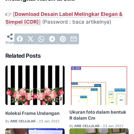
👉 [
Download Desain Label Melingkar Elegan &
Simpel (CDR)
]
(Password : baca artikelnya)
Related Posts
Ukuran foto dalam bentuk
Koleksi Frame Undangan
R dalam Cm
By
ARIE CELLULAR
23 Jan, 2022
•
By
ARIE CELLULAR
23 Jan, 2022
•