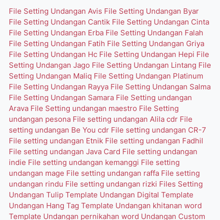
File Setting Undangan Avis
File Setting Undangan Byar
File Setting Undangan Cantik
File Setting Undangan Cinta
File Setting Undangan Erba
File Setting Undangan Falah
File Setting Undangan Fatih
File Setting Undangan Griya
File Setting Undangan Hc
File Setting Undangan Hepi
File
Setting Undangan Jago
File Setting Undangan Lintang
File
Setting Undangan Maliq
File Setting Undangan Platinum
File Setting Undangan Rayya
File Setting Undangan Salma
File Setting Undangan Samara
File Setting undangan
Arava
File Setting undangan maestro
File Setting
undangan pesona
File setting undangan Alila cdr
File
setting undangan Be You cdr
File setting undangan CR-7
File setting undangan Etnik
File setting undangan Fadhil
File setting undangan Java Card
File setting undangan
indie
File setting undangan kemanggi
File setting
undangan mage
File setting undangan raffa
File setting
undangan rindu
File setting undangan rizki
Files Setting
Undangan Tulip
Template Undangan Digital
Template
Undangan Hang Tag
Template Undangan khitanan word
Template Undangan pernikahan word
Undangan Custom