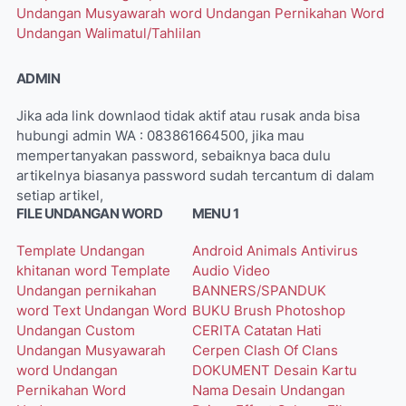
Undangan Musyawarah word
Undangan Pernikahan Word
Undangan Walimatul/Tahlilan
ADMIN
Jika ada link downlaod tidak aktif atau rusak anda bisa
hubungi admin WA : 083861664500, jika mau
mempertanyakan password, sebaiknya baca dulu
artikelnya biasanya password sudah tercantum di dalam
setiap artikel,
FILE UNDANGAN WORD
MENU 1
Template Undangan
Android
Animals
Antivirus
khitanan word
Template
Audio Video
Undangan pernikahan
BANNERS/SPANDUK
word
Text Undangan Word
BUKU
Brush Photoshop
Undangan Custom
CERITA
Catatan Hati
Undangan Musyawarah
Cerpen
Clash Of Clans
word
Undangan
DOKUMENT
Desain Kartu
Pernikahan Word
Nama
Desain Undangan