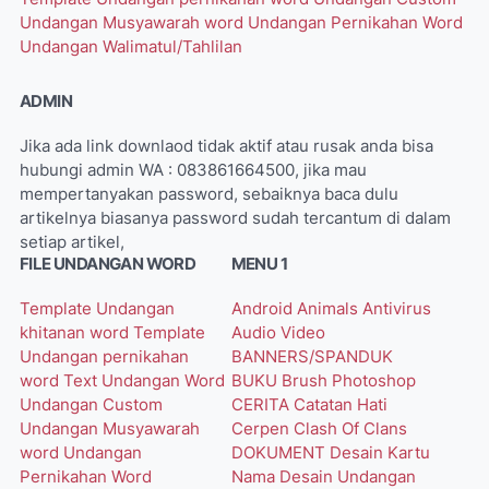
Undangan Musyawarah word
Undangan Pernikahan Word
Undangan Walimatul/Tahlilan
ADMIN
Jika ada link downlaod tidak aktif atau rusak anda bisa
hubungi admin WA : 083861664500, jika mau
mempertanyakan password, sebaiknya baca dulu
artikelnya biasanya password sudah tercantum di dalam
setiap artikel,
FILE UNDANGAN WORD
MENU 1
Template Undangan
Android
Animals
Antivirus
khitanan word
Template
Audio Video
Undangan pernikahan
BANNERS/SPANDUK
word
Text Undangan Word
BUKU
Brush Photoshop
Undangan Custom
CERITA
Catatan Hati
Undangan Musyawarah
Cerpen
Clash Of Clans
word
Undangan
DOKUMENT
Desain Kartu
Pernikahan Word
Nama
Desain Undangan