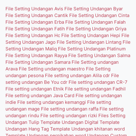
File Setting Undangan Avis
File Setting Undangan Byar
File Setting Undangan Cantik
File Setting Undangan Cinta
File Setting Undangan Erba
File Setting Undangan Falah
File Setting Undangan Fatih
File Setting Undangan Griya
File Setting Undangan Hc
File Setting Undangan Hepi
File
Setting Undangan Jago
File Setting Undangan Lintang
File
Setting Undangan Maliq
File Setting Undangan Platinum
File Setting Undangan Rayya
File Setting Undangan Salma
File Setting Undangan Samara
File Setting undangan
Arava
File Setting undangan maestro
File Setting
undangan pesona
File setting undangan Alila cdr
File
setting undangan Be You cdr
File setting undangan CR-7
File setting undangan Etnik
File setting undangan Fadhil
File setting undangan Java Card
File setting undangan
indie
File setting undangan kemanggi
File setting
undangan mage
File setting undangan raffa
File setting
undangan rindu
File setting undangan rizki
Files Setting
Undangan Tulip
Template Undangan Digital
Template
Undangan Hang Tag
Template Undangan khitanan word
Template Undangan pernikahan word
Undangan Custom