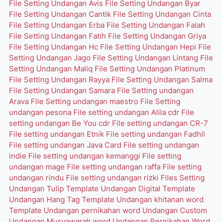
File Setting Undangan Avis
File Setting Undangan Byar
File Setting Undangan Cantik
File Setting Undangan Cinta
File Setting Undangan Erba
File Setting Undangan Falah
File Setting Undangan Fatih
File Setting Undangan Griya
File Setting Undangan Hc
File Setting Undangan Hepi
File
Setting Undangan Jago
File Setting Undangan Lintang
File
Setting Undangan Maliq
File Setting Undangan Platinum
File Setting Undangan Rayya
File Setting Undangan Salma
File Setting Undangan Samara
File Setting undangan
Arava
File Setting undangan maestro
File Setting
undangan pesona
File setting undangan Alila cdr
File
setting undangan Be You cdr
File setting undangan CR-7
File setting undangan Etnik
File setting undangan Fadhil
File setting undangan Java Card
File setting undangan
indie
File setting undangan kemanggi
File setting
undangan mage
File setting undangan raffa
File setting
undangan rindu
File setting undangan rizki
Files Setting
Undangan Tulip
Template Undangan Digital
Template
Undangan Hang Tag
Template Undangan khitanan word
Template Undangan pernikahan word
Undangan Custom
Undangan Musyawarah word
Undangan Pernikahan Word