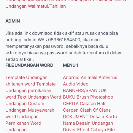
Undangan Walimatul/Tahlilan
ADMIN
Jika ada link downlaod tidak aktif atau rusak anda bisa
hubungi admin WA : 083861664500, jika mau
mempertanyakan password, sebaiknya baca dulu
artikelnya biasanya password sudah tercantum di dalam
setiap artikel,
FILE UNDANGAN WORD
MENU 1
Template Undangan
Android
Animals
Antivirus
khitanan word
Template
Audio Video
Undangan pernikahan
BANNERS/SPANDUK
word
Text Undangan Word
BUKU
Brush Photoshop
Undangan Custom
CERITA
Catatan Hati
Undangan Musyawarah
Cerpen
Clash Of Clans
word
Undangan
DOKUMENT
Desain Kartu
Pernikahan Word
Nama
Desain Undangan
Undangan
Driver
Effect Cahaya
File