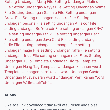
Setting Undangan Maliq
File Setting Undangan Platinum
File Setting Undangan Rayya
File Setting Undangan Salma
File Setting Undangan Samara
File Setting undangan
Arava
File Setting undangan maestro
File Setting
undangan pesona
File setting undangan Alila cdr
File
setting undangan Be You cdr
File setting undangan CR-7
File setting undangan Etnik
File setting undangan Fadhil
File setting undangan Java Card
File setting undangan
indie
File setting undangan kemanggi
File setting
undangan mage
File setting undangan raffa
File setting
undangan rindu
File setting undangan rizki
Files Setting
Undangan Tulip
Template Undangan Digital
Template
Undangan Hang Tag
Template Undangan khitanan word
Template Undangan pernikahan word
Undangan Custom
Undangan Musyawarah word
Undangan Pernikahan Word
Undangan Walimatul/Tahlilan
ADMIN
Jika ada link downlaod tidak aktif atau rusak anda bisa