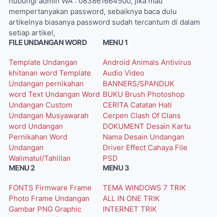
hubungi admin WA : 083861664500, jika mau
mempertanyakan password, sebaiknya baca dulu
artikelnya biasanya password sudah tercantum di dalam
setiap artikel,
FILE UNDANGAN WORD
MENU 1
Template Undangan
Android
Animals
Antivirus
khitanan word
Template
Audio Video
Undangan pernikahan
BANNERS/SPANDUK
word
Text Undangan Word
BUKU
Brush Photoshop
Undangan Custom
CERITA
Catatan Hati
Undangan Musyawarah
Cerpen
Clash Of Clans
word
Undangan
DOKUMENT
Desain Kartu
Pernikahan Word
Nama
Desain Undangan
Undangan
Driver
Effect Cahaya
File
Walimatul/Tahlilan
PSD
MENU 2
MENU 3
FONTS
Firmware
Frame
TEMA WINDOWS 7
TRIK
Photo
Frame Undangan
ALL IN ONE
TRIK
Gambar PNG
Graphic
INTERNET
TRIK