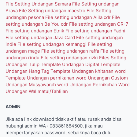
File Setting Undangan Samara
File Setting undangan
Arava
File Setting undangan maestro
File Setting
undangan pesona
File setting undangan Alila cdr
File
setting undangan Be You cdr
File setting undangan CR-7
File setting undangan Etnik
File setting undangan Fadhil
File setting undangan Java Card
File setting undangan
indie
File setting undangan kemanggi
File setting
undangan mage
File setting undangan raffa
File setting
undangan rindu
File setting undangan rizki
Files Setting
Undangan Tulip
Template Undangan Digital
Template
Undangan Hang Tag
Template Undangan khitanan word
Template Undangan pernikahan word
Undangan Custom
Undangan Musyawarah word
Undangan Pernikahan Word
Undangan Walimatul/Tahlilan
ADMIN
Jika ada link downlaod tidak aktif atau rusak anda bisa
hubungi admin WA : 083861664500, jika mau
mempertanyakan password, sebaiknya baca dulu