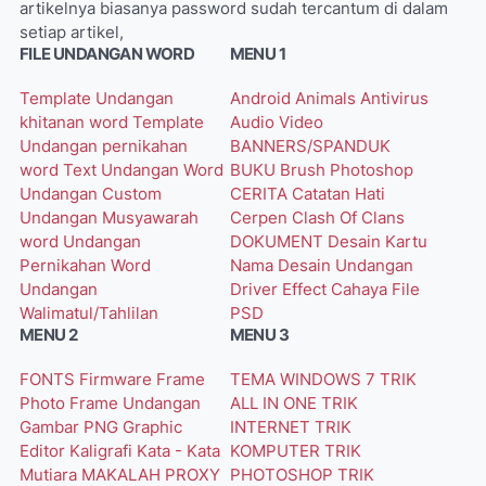
artikelnya biasanya password sudah tercantum di dalam
setiap artikel,
FILE UNDANGAN WORD
MENU 1
Template Undangan
Android
Animals
Antivirus
khitanan word
Template
Audio Video
Undangan pernikahan
BANNERS/SPANDUK
word
Text Undangan Word
BUKU
Brush Photoshop
Undangan Custom
CERITA
Catatan Hati
Undangan Musyawarah
Cerpen
Clash Of Clans
word
Undangan
DOKUMENT
Desain Kartu
Pernikahan Word
Nama
Desain Undangan
Undangan
Driver
Effect Cahaya
File
Walimatul/Tahlilan
PSD
MENU 2
MENU 3
FONTS
Firmware
Frame
TEMA WINDOWS 7
TRIK
Photo
Frame Undangan
ALL IN ONE
TRIK
Gambar PNG
Graphic
INTERNET
TRIK
Editor
Kaligrafi
Kata - Kata
KOMPUTER
TRIK
Mutiara
MAKALAH
PROXY
PHOTOSHOP
TRIK