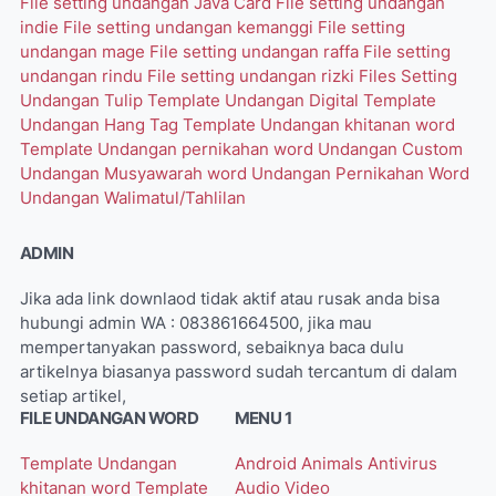
File setting undangan Java Card
File setting undangan
indie
File setting undangan kemanggi
File setting
undangan mage
File setting undangan raffa
File setting
undangan rindu
File setting undangan rizki
Files Setting
Undangan Tulip
Template Undangan Digital
Template
Undangan Hang Tag
Template Undangan khitanan word
Template Undangan pernikahan word
Undangan Custom
Undangan Musyawarah word
Undangan Pernikahan Word
Undangan Walimatul/Tahlilan
ADMIN
Jika ada link downlaod tidak aktif atau rusak anda bisa
hubungi admin WA : 083861664500, jika mau
mempertanyakan password, sebaiknya baca dulu
artikelnya biasanya password sudah tercantum di dalam
setiap artikel,
FILE UNDANGAN WORD
MENU 1
Template Undangan
Android
Animals
Antivirus
khitanan word
Template
Audio Video