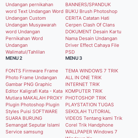
Undangan pernikahan
BANNERS/SPANDUK
word
Text Undangan Word
BUKU
Brush Photoshop
Undangan Custom
CERITA
Catatan Hati
Undangan Musyawarah
Cerpen
Clash Of Clans
word
Undangan
DOKUMENT
Desain Kartu
Pernikahan Word
Nama
Desain Undangan
Undangan
Driver
Effect Cahaya
File
Walimatul/Tahlilan
PSD
MENU 2
MENU 3
FONTS
Firmware
Frame
TEMA WINDOWS 7
TRIK
Photo
Frame Undangan
ALL IN ONE
TRIK
Gambar PNG
Graphic
INTERNET
TRIK
Editor
Kaligrafi
Kata - Kata
KOMPUTER
TRIK
Mutiara
MAKALAH
PROXY
PHOTOSHOP
TRIK
Plugin Photoshop
Plugin
PLAYSTATION
TUGAS
Styles
Puisi
SOFTWARE
SEKOLAH
TUTORIAL
SUARA BURUNG
VIDEOS
Tentang kami
Trik
Semangat
Seputar Islami
Corel
Trik Handphone
Service
samsung
WALLPAPER
Windows 7