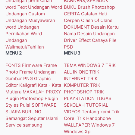
Undangan pernikahan
BANNERS/SPANDUK
word
Text Undangan Word
BUKU
Brush Photoshop
Undangan Custom
CERITA
Catatan Hati
Undangan Musyawarah
Cerpen
Clash Of Clans
word
Undangan
DOKUMENT
Desain Kartu
Pernikahan Word
Nama
Desain Undangan
Undangan
Driver
Effect Cahaya
File
Walimatul/Tahlilan
PSD
MENU 2
MENU 3
FONTS
Firmware
Frame
TEMA WINDOWS 7
TRIK
Photo
Frame Undangan
ALL IN ONE
TRIK
Gambar PNG
Graphic
INTERNET
TRIK
Editor
Kaligrafi
Kata - Kata
KOMPUTER
TRIK
Mutiara
MAKALAH
PROXY
PHOTOSHOP
TRIK
Plugin Photoshop
Plugin
PLAYSTATION
TUGAS
Styles
Puisi
SOFTWARE
SEKOLAH
TUTORIAL
SUARA BURUNG
VIDEOS
Tentang kami
Trik
Semangat
Seputar Islami
Corel
Trik Handphone
Service
samsung
WALLPAPER
Windows 7
Windows Xp