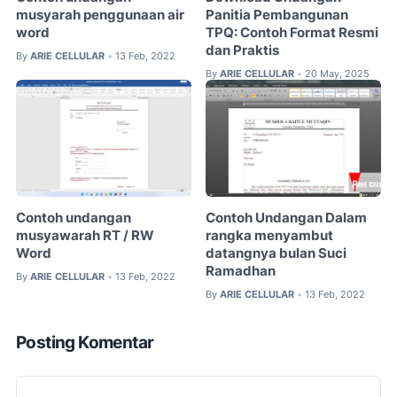
musyarah penggunaan air
Panitia Pembangunan
word
TPQ: Contoh Format Resmi
dan Praktis
By
ARIE CELLULAR
13 Feb, 2022
•
By
ARIE CELLULAR
20 May, 2025
•
Contoh undangan
Contoh Undangan Dalam
musyawarah RT / RW
rangka menyambut
Word
datangnya bulan Suci
Ramadhan
By
ARIE CELLULAR
13 Feb, 2022
•
By
ARIE CELLULAR
13 Feb, 2022
•
Posting Komentar