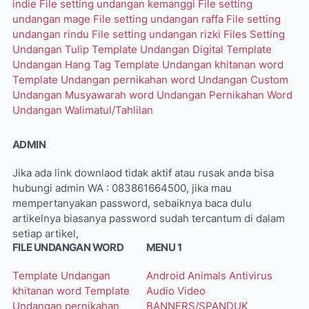
indie
File setting undangan kemanggi
File setting
undangan mage
File setting undangan raffa
File setting
undangan rindu
File setting undangan rizki
Files Setting
Undangan Tulip
Template Undangan Digital
Template
Undangan Hang Tag
Template Undangan khitanan word
Template Undangan pernikahan word
Undangan Custom
Undangan Musyawarah word
Undangan Pernikahan Word
Undangan Walimatul/Tahlilan
ADMIN
Jika ada link downlaod tidak aktif atau rusak anda bisa
hubungi admin WA : 083861664500, jika mau
mempertanyakan password, sebaiknya baca dulu
artikelnya biasanya password sudah tercantum di dalam
setiap artikel,
FILE UNDANGAN WORD
MENU 1
Template Undangan
Android
Animals
Antivirus
khitanan word
Template
Audio Video
Undangan pernikahan
BANNERS/SPANDUK