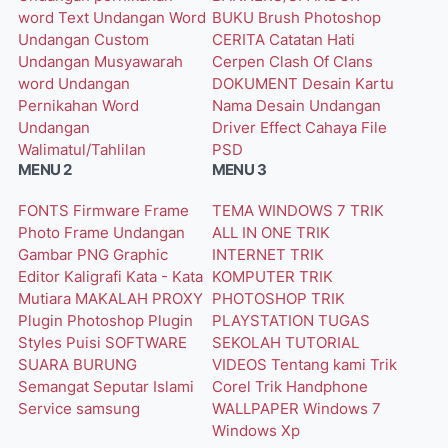
word
Text Undangan Word
BUKU
Brush Photoshop
Undangan Custom
CERITA
Catatan Hati
Undangan Musyawarah
Cerpen
Clash Of Clans
word
Undangan
DOKUMENT
Desain Kartu
Pernikahan Word
Nama
Desain Undangan
Undangan
Driver
Effect Cahaya
File
Walimatul/Tahlilan
PSD
MENU 2
MENU 3
FONTS
Firmware
Frame
TEMA WINDOWS 7
TRIK
Photo
Frame Undangan
ALL IN ONE
TRIK
Gambar PNG
Graphic
INTERNET
TRIK
Editor
Kaligrafi
Kata - Kata
KOMPUTER
TRIK
Mutiara
MAKALAH
PROXY
PHOTOSHOP
TRIK
Plugin Photoshop
Plugin
PLAYSTATION
TUGAS
Styles
Puisi
SOFTWARE
SEKOLAH
TUTORIAL
SUARA BURUNG
VIDEOS
Tentang kami
Trik
Semangat
Seputar Islami
Corel
Trik Handphone
Service
samsung
WALLPAPER
Windows 7
Windows Xp