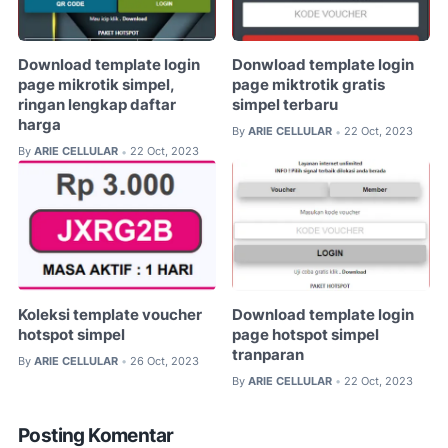
Download template login
Donwload template login
page mikrotik simpel,
page miktrotik gratis
ringan lengkap daftar
simpel terbaru
harga
By
ARIE CELLULAR
22 Oct, 2023
•
By
ARIE CELLULAR
22 Oct, 2023
•
Koleksi template voucher
Download template login
hotspot simpel
page hotspot simpel
tranparan
By
ARIE CELLULAR
26 Oct, 2023
•
By
ARIE CELLULAR
22 Oct, 2023
•
Posting Komentar