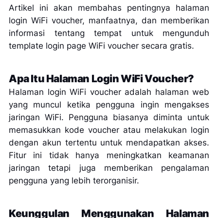
Artikel ini akan membahas pentingnya halaman
login WiFi voucher, manfaatnya, dan memberikan
informasi tentang tempat untuk mengunduh
template login page WiFi voucher secara gratis.
Apa Itu Halaman Login WiFi Voucher?
Halaman login WiFi voucher adalah halaman web
yang muncul ketika pengguna ingin mengakses
jaringan WiFi. Pengguna biasanya diminta untuk
memasukkan kode voucher atau melakukan login
dengan akun tertentu untuk mendapatkan akses.
Fitur ini tidak hanya meningkatkan keamanan
jaringan tetapi juga memberikan pengalaman
pengguna yang lebih terorganisir.
Keunggulan Menggunakan Halaman