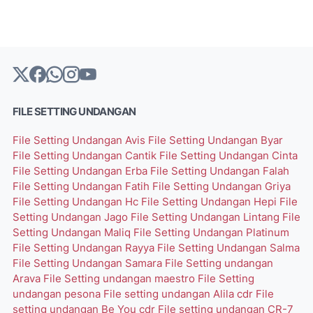
FILE SETTING UNDANGAN
File Setting Undangan Avis
File Setting Undangan Byar
File Setting Undangan Cantik
File Setting Undangan Cinta
File Setting Undangan Erba
File Setting Undangan Falah
File Setting Undangan Fatih
File Setting Undangan Griya
File Setting Undangan Hc
File Setting Undangan Hepi
File
Setting Undangan Jago
File Setting Undangan Lintang
File
Setting Undangan Maliq
File Setting Undangan Platinum
File Setting Undangan Rayya
File Setting Undangan Salma
File Setting Undangan Samara
File Setting undangan
Arava
File Setting undangan maestro
File Setting
undangan pesona
File setting undangan Alila cdr
File
setting undangan Be You cdr
File setting undangan CR-7