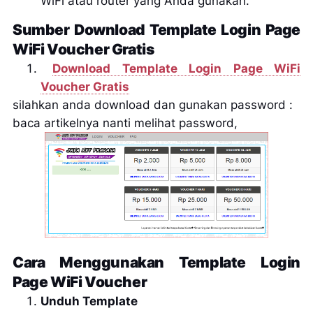
WiFi atau router yang Anda gunakan.
Sumber Download Template Login Page
WiFi Voucher Gratis
Download Template Login Page WiFi
Voucher Gratis
silahkan anda download dan gunakan password :
baca artikelnya nanti melihat password,
Cara Menggunakan Template Login
Page WiFi Voucher
Unduh Template