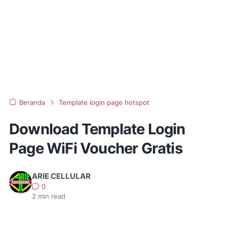
Beranda
Template login page hotspot
Download Template Login
Page WiFi Voucher Gratis
ARIE CELLULAR
0
2
min read