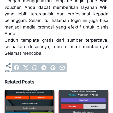
Dengan menggunakan template login page WiFi
voucher, Anda dapat memberikan layanan WiFi
yang lebih terorganisir dan profesional kepada
pelanggan. Selain itu, halaman login ini juga bisa
menjadi media promosi yang efektif untuk bisnis
Anda.
Unduh template gratis dari sumber terpercaya,
sesuaikan desainnya, dan nikmati manfaatnya!
Selamat mencoba!
Related Posts