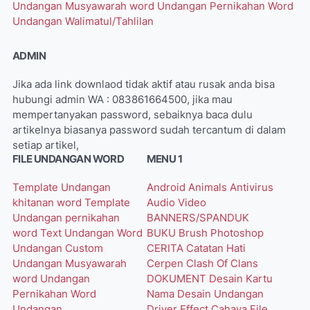
Undangan Musyawarah word
Undangan Pernikahan Word
Undangan Walimatul/Tahlilan
ADMIN
Jika ada link downlaod tidak aktif atau rusak anda bisa
hubungi admin WA : 083861664500, jika mau
mempertanyakan password, sebaiknya baca dulu
artikelnya biasanya password sudah tercantum di dalam
setiap artikel,
FILE UNDANGAN WORD
MENU 1
Template Undangan
Android
Animals
Antivirus
khitanan word
Template
Audio Video
Undangan pernikahan
BANNERS/SPANDUK
word
Text Undangan Word
BUKU
Brush Photoshop
Undangan Custom
CERITA
Catatan Hati
Undangan Musyawarah
Cerpen
Clash Of Clans
word
Undangan
DOKUMENT
Desain Kartu
Pernikahan Word
Nama
Desain Undangan
Undangan
Driver
Effect Cahaya
File