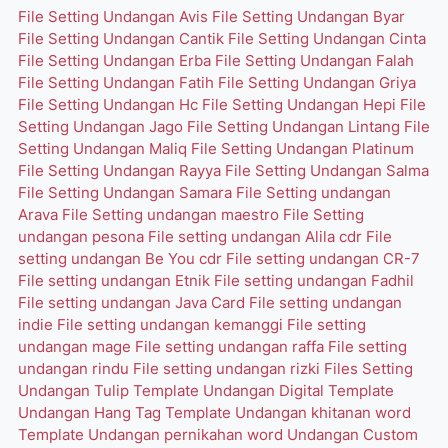
File Setting Undangan Avis
File Setting Undangan Byar
File Setting Undangan Cantik
File Setting Undangan Cinta
File Setting Undangan Erba
File Setting Undangan Falah
File Setting Undangan Fatih
File Setting Undangan Griya
File Setting Undangan Hc
File Setting Undangan Hepi
File
Setting Undangan Jago
File Setting Undangan Lintang
File
Setting Undangan Maliq
File Setting Undangan Platinum
File Setting Undangan Rayya
File Setting Undangan Salma
File Setting Undangan Samara
File Setting undangan
Arava
File Setting undangan maestro
File Setting
undangan pesona
File setting undangan Alila cdr
File
setting undangan Be You cdr
File setting undangan CR-7
File setting undangan Etnik
File setting undangan Fadhil
File setting undangan Java Card
File setting undangan
indie
File setting undangan kemanggi
File setting
undangan mage
File setting undangan raffa
File setting
undangan rindu
File setting undangan rizki
Files Setting
Undangan Tulip
Template Undangan Digital
Template
Undangan Hang Tag
Template Undangan khitanan word
Template Undangan pernikahan word
Undangan Custom