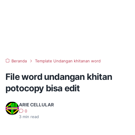
Beranda
Template Undangan khitanan word
File word undangan khitan
potocopy bisa edit
ARIE CELLULAR
0
3
min read