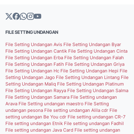
FILE SETTING UNDANGAN
File Setting Undangan Avis
File Setting Undangan Byar
File Setting Undangan Cantik
File Setting Undangan Cinta
File Setting Undangan Erba
File Setting Undangan Falah
File Setting Undangan Fatih
File Setting Undangan Griya
File Setting Undangan Hc
File Setting Undangan Hepi
File
Setting Undangan Jago
File Setting Undangan Lintang
File
Setting Undangan Maliq
File Setting Undangan Platinum
File Setting Undangan Rayya
File Setting Undangan Salma
File Setting Undangan Samara
File Setting undangan
Arava
File Setting undangan maestro
File Setting
undangan pesona
File setting undangan Alila cdr
File
setting undangan Be You cdr
File setting undangan CR-7
File setting undangan Etnik
File setting undangan Fadhil
File setting undangan Java Card
File setting undangan