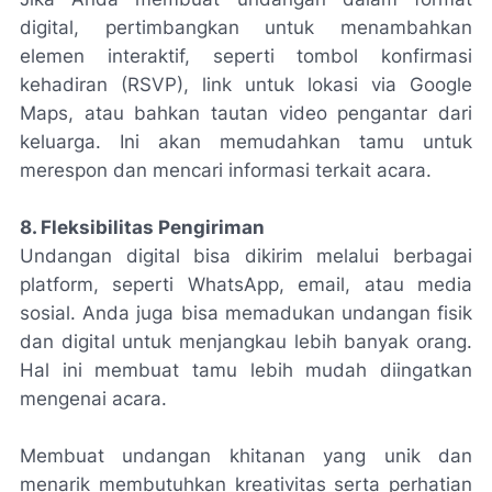
digital, pertimbangkan untuk menambahkan
elemen interaktif, seperti tombol konfirmasi
kehadiran (RSVP), link untuk lokasi via Google
Maps, atau bahkan tautan video pengantar dari
keluarga. Ini akan memudahkan tamu untuk
merespon dan mencari informasi terkait acara.
8. Fleksibilitas Pengiriman
Undangan digital bisa dikirim melalui berbagai
platform, seperti WhatsApp, email, atau media
sosial. Anda juga bisa memadukan undangan fisik
dan digital untuk menjangkau lebih banyak orang.
Hal ini membuat tamu lebih mudah diingatkan
mengenai acara.
Membuat undangan khitanan yang unik dan
menarik membutuhkan kreativitas serta perhatian