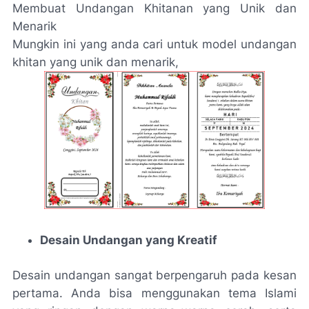
Membuat Undangan Khitanan yang Unik dan
Menarik
Mungkin ini yang anda cari untuk model undangan
khitan yang unik dan menarik,
Desain Undangan yang Kreatif
Desain undangan sangat berpengaruh pada kesan
pertama. Anda bisa menggunakan tema Islami