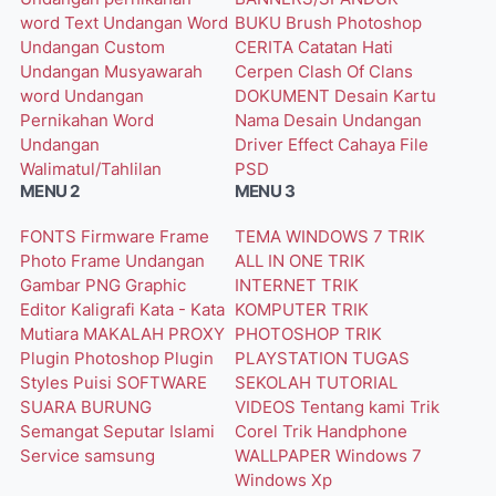
word
Text Undangan Word
BUKU
Brush Photoshop
Undangan Custom
CERITA
Catatan Hati
Undangan Musyawarah
Cerpen
Clash Of Clans
word
Undangan
DOKUMENT
Desain Kartu
Pernikahan Word
Nama
Desain Undangan
Undangan
Driver
Effect Cahaya
File
Walimatul/Tahlilan
PSD
MENU 2
MENU 3
FONTS
Firmware
Frame
TEMA WINDOWS 7
TRIK
Photo
Frame Undangan
ALL IN ONE
TRIK
Gambar PNG
Graphic
INTERNET
TRIK
Editor
Kaligrafi
Kata - Kata
KOMPUTER
TRIK
Mutiara
MAKALAH
PROXY
PHOTOSHOP
TRIK
Plugin Photoshop
Plugin
PLAYSTATION
TUGAS
Styles
Puisi
SOFTWARE
SEKOLAH
TUTORIAL
SUARA BURUNG
VIDEOS
Tentang kami
Trik
Semangat
Seputar Islami
Corel
Trik Handphone
Service
samsung
WALLPAPER
Windows 7
Windows Xp