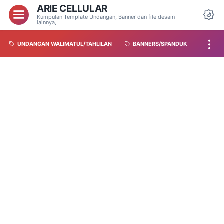
ARIE CELLULAR
Kumpulan Template Undangan, Banner dan file desain
lainnya,
UNDANGAN WALIMATUL/TAHLILAN
BANNERS/SPANDUK