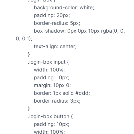
background-color: white;
padding: 20px;
border-radius: 5px;
box-shadow: 0px 0px 10px rgba(0, 0,
0, 0.1);
text-align: center;
}
.login-box input {
width: 100%;
padding: 10px;
margin: 10px 0;
border: 1px solid #ddd;
border-radius: 3px;
}
.login-box button {
padding: 10px;
width: 100%;