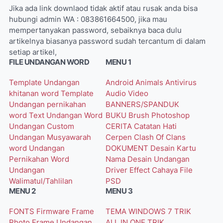
Jika ada link downlaod tidak aktif atau rusak anda bisa
hubungi admin WA : 083861664500, jika mau
mempertanyakan password, sebaiknya baca dulu
artikelnya biasanya password sudah tercantum di dalam
setiap artikel,
FILE UNDANGAN WORD
MENU 1
Template Undangan
Android
Animals
Antivirus
khitanan word
Template
Audio Video
Undangan pernikahan
BANNERS/SPANDUK
word
Text Undangan Word
BUKU
Brush Photoshop
Undangan Custom
CERITA
Catatan Hati
Undangan Musyawarah
Cerpen
Clash Of Clans
word
Undangan
DOKUMENT
Desain Kartu
Pernikahan Word
Nama
Desain Undangan
Undangan
Driver
Effect Cahaya
File
Walimatul/Tahlilan
PSD
MENU 2
MENU 3
FONTS
Firmware
Frame
TEMA WINDOWS 7
TRIK
Photo
Frame Undangan
ALL IN ONE
TRIK