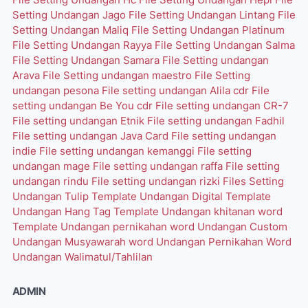
Setting Undangan Jago
File Setting Undangan Lintang
File
Setting Undangan Maliq
File Setting Undangan Platinum
File Setting Undangan Rayya
File Setting Undangan Salma
File Setting Undangan Samara
File Setting undangan
Arava
File Setting undangan maestro
File Setting
undangan pesona
File setting undangan Alila cdr
File
setting undangan Be You cdr
File setting undangan CR-7
File setting undangan Etnik
File setting undangan Fadhil
File setting undangan Java Card
File setting undangan
indie
File setting undangan kemanggi
File setting
undangan mage
File setting undangan raffa
File setting
undangan rindu
File setting undangan rizki
Files Setting
Undangan Tulip
Template Undangan Digital
Template
Undangan Hang Tag
Template Undangan khitanan word
Template Undangan pernikahan word
Undangan Custom
Undangan Musyawarah word
Undangan Pernikahan Word
Undangan Walimatul/Tahlilan
ADMIN