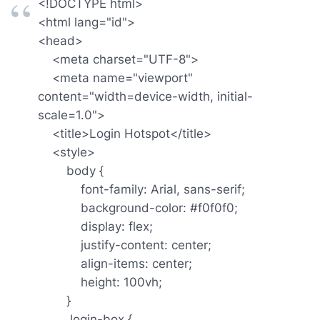
<!DOCTYPE html>
<html lang="id">
<head>
<meta charset="UTF-8">
<meta name="viewport"
content="width=device-width, initial-
scale=1.0">
<title>Login Hotspot</title>
<style>
body {
font-family: Arial, sans-serif;
background-color: #f0f0f0;
display: flex;
justify-content: center;
align-items: center;
height: 100vh;
}
.login-box {