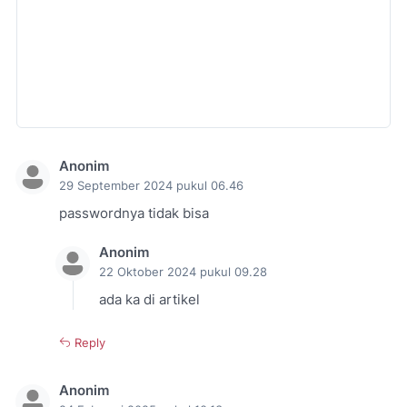
Anonim
29 September 2024 pukul 06.46
passwordnya tidak bisa
Anonim
22 Oktober 2024 pukul 09.28
ada ka di artikel
Reply
Anonim