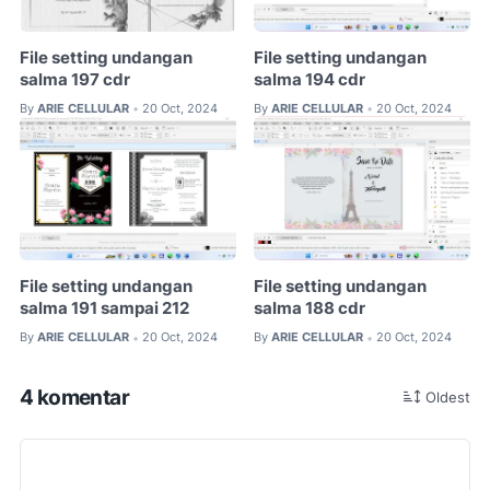
File setting undangan
File setting undangan
salma 197 cdr
salma 194 cdr
By
ARIE CELLULAR
20 Oct, 2024
By
ARIE CELLULAR
20 Oct, 2024
•
•
File setting undangan
File setting undangan
salma 191 sampai 212
salma 188 cdr
By
ARIE CELLULAR
20 Oct, 2024
By
ARIE CELLULAR
20 Oct, 2024
•
•
4 komentar
Oldest