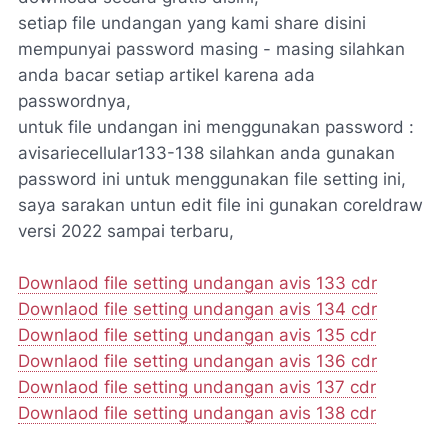
setiap file undangan yang kami share disini
mempunyai password masing - masing silahkan
anda bacar setiap artikel karena ada
passwordnya,
untuk file undangan ini menggunakan password :
avisariecellular133-138 silahkan anda gunakan
password ini untuk menggunakan file setting ini,
saya sarakan untun edit file ini gunakan coreldraw
versi 2022 sampai terbaru,
Downlaod file setting undangan avis 133 cdr
Downlaod file setting undangan avis 134 cdr
Downlaod file setting undangan avis 135 cdr
Downlaod file setting undangan avis 136 cdr
Downlaod file setting undangan avis 137 cdr
Downlaod file setting undangan avis 138 cdr