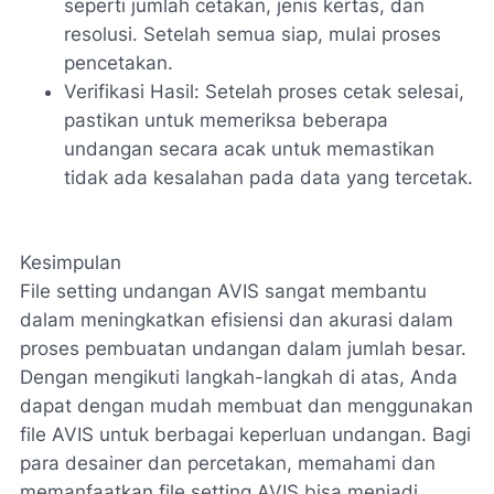
seperti jumlah cetakan, jenis kertas, dan
resolusi. Setelah semua siap, mulai proses
pencetakan.
Verifikasi Hasil: Setelah proses cetak selesai,
pastikan untuk memeriksa beberapa
undangan secara acak untuk memastikan
tidak ada kesalahan pada data yang tercetak.
Kesimpulan
File setting undangan AVIS sangat membantu
dalam meningkatkan efisiensi dan akurasi dalam
proses pembuatan undangan dalam jumlah besar.
Dengan mengikuti langkah-langkah di atas, Anda
dapat dengan mudah membuat dan menggunakan
file AVIS untuk berbagai keperluan undangan. Bagi
para desainer dan percetakan, memahami dan
memanfaatkan file setting AVIS bisa menjadi