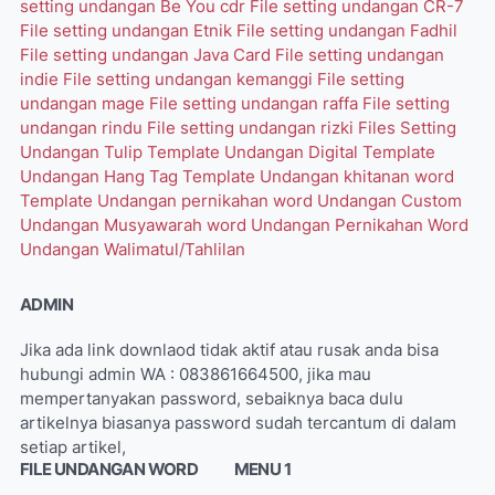
setting undangan Be You cdr
File setting undangan CR-7
File setting undangan Etnik
File setting undangan Fadhil
File setting undangan Java Card
File setting undangan
indie
File setting undangan kemanggi
File setting
undangan mage
File setting undangan raffa
File setting
undangan rindu
File setting undangan rizki
Files Setting
Undangan Tulip
Template Undangan Digital
Template
Undangan Hang Tag
Template Undangan khitanan word
Template Undangan pernikahan word
Undangan Custom
Undangan Musyawarah word
Undangan Pernikahan Word
Undangan Walimatul/Tahlilan
ADMIN
Jika ada link downlaod tidak aktif atau rusak anda bisa
hubungi admin WA : 083861664500, jika mau
mempertanyakan password, sebaiknya baca dulu
artikelnya biasanya password sudah tercantum di dalam
setiap artikel,
FILE UNDANGAN WORD
MENU 1