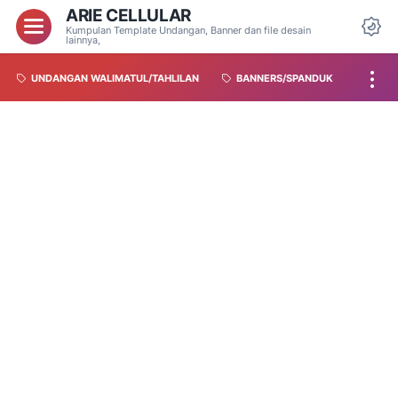
ARIE CELLULAR
Kumpulan Template Undangan, Banner dan file desain
lainnya,
UNDANGAN WALIMATUL/TAHLILAN
BANNERS/SPANDUK