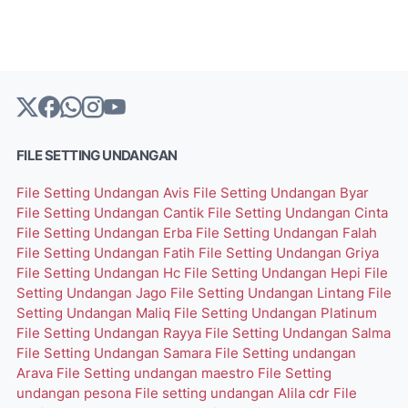
FILE SETTING UNDANGAN
File Setting Undangan Avis
File Setting Undangan Byar
File Setting Undangan Cantik
File Setting Undangan Cinta
File Setting Undangan Erba
File Setting Undangan Falah
File Setting Undangan Fatih
File Setting Undangan Griya
File Setting Undangan Hc
File Setting Undangan Hepi
File
Setting Undangan Jago
File Setting Undangan Lintang
File
Setting Undangan Maliq
File Setting Undangan Platinum
File Setting Undangan Rayya
File Setting Undangan Salma
File Setting Undangan Samara
File Setting undangan
Arava
File Setting undangan maestro
File Setting
undangan pesona
File setting undangan Alila cdr
File