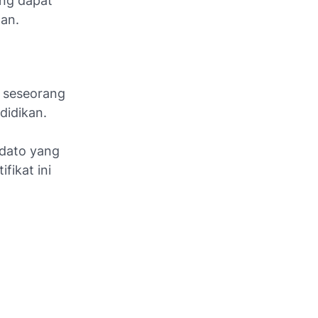
ang dapat
pan.
s seseorang
didikan.
idato yang
fikat ini