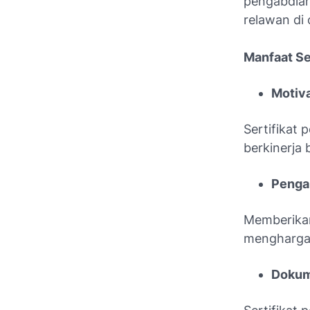
pengabdian
relawan di 
Manfaat Se
Motiv
Sertifikat
berkinerja
Penga
Memberikan
menghargai
Dokum