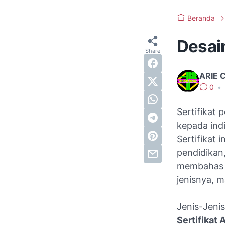
Beranda
Desain
ARIE 
0
•
Sertifikat
kepada indi
Sertifikat 
pendidikan,
membahas b
jenisnya, 
Jenis-Jeni
Sertifikat