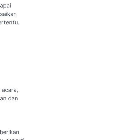
apai
esaikan
ertentu.
g
m acara,
ran dan
mberikan