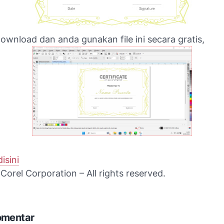
ownload dan anda gunakan file ini secara gratis,
disini
orel Corporation – All rights reserved.
omentar