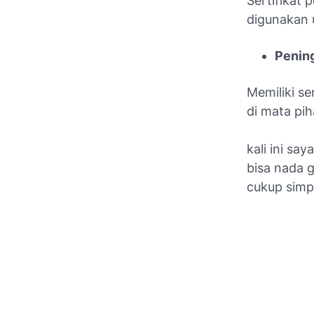
Sertifikat
digunakan 
Pening
Memiliki se
di mata pih
kali ini sa
bisa nada 
cukup simpe