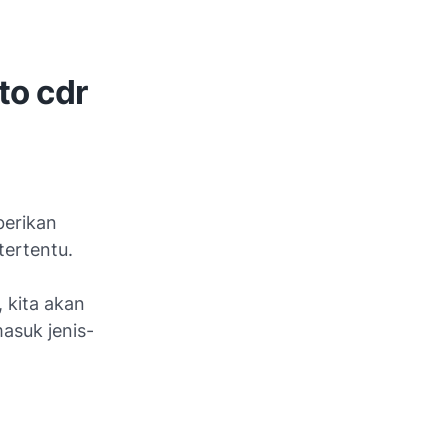
to cdr
berikan
tertentu.
, kita akan
asuk jenis-