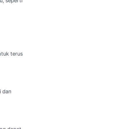
, seperti
ntuk terus
i dan