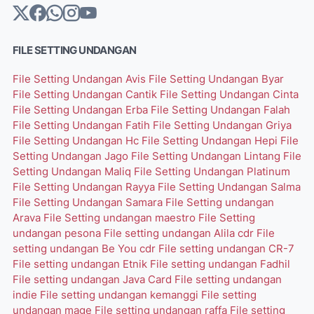
FILE SETTING UNDANGAN
File Setting Undangan Avis
File Setting Undangan Byar
File Setting Undangan Cantik
File Setting Undangan Cinta
File Setting Undangan Erba
File Setting Undangan Falah
File Setting Undangan Fatih
File Setting Undangan Griya
File Setting Undangan Hc
File Setting Undangan Hepi
File
Setting Undangan Jago
File Setting Undangan Lintang
File
Setting Undangan Maliq
File Setting Undangan Platinum
File Setting Undangan Rayya
File Setting Undangan Salma
File Setting Undangan Samara
File Setting undangan
Arava
File Setting undangan maestro
File Setting
undangan pesona
File setting undangan Alila cdr
File
setting undangan Be You cdr
File setting undangan CR-7
File setting undangan Etnik
File setting undangan Fadhil
File setting undangan Java Card
File setting undangan
indie
File setting undangan kemanggi
File setting
undangan mage
File setting undangan raffa
File setting