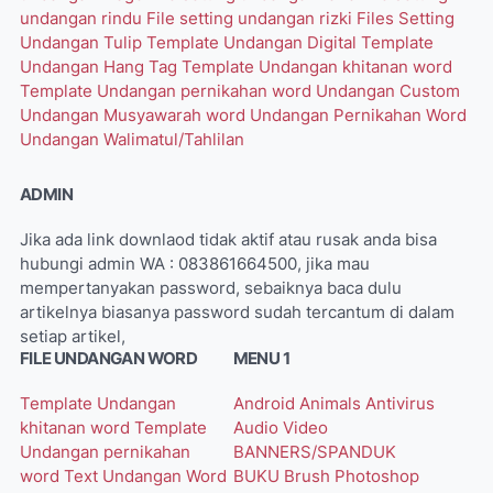
undangan rindu
File setting undangan rizki
Files Setting
Undangan Tulip
Template Undangan Digital
Template
Undangan Hang Tag
Template Undangan khitanan word
Template Undangan pernikahan word
Undangan Custom
Undangan Musyawarah word
Undangan Pernikahan Word
Undangan Walimatul/Tahlilan
ADMIN
Jika ada link downlaod tidak aktif atau rusak anda bisa
hubungi admin WA : 083861664500, jika mau
mempertanyakan password, sebaiknya baca dulu
artikelnya biasanya password sudah tercantum di dalam
setiap artikel,
FILE UNDANGAN WORD
MENU 1
Template Undangan
Android
Animals
Antivirus
khitanan word
Template
Audio Video
Undangan pernikahan
BANNERS/SPANDUK
word
Text Undangan Word
BUKU
Brush Photoshop