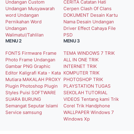
Undangan Custom
CERITA
Catatan Hati
Undangan Musyawarah
Cerpen
Clash Of Clans
word
Undangan
DOKUMENT
Desain Kartu
Pernikahan Word
Nama
Desain Undangan
Undangan
Driver
Effect Cahaya
File
Walimatul/Tahlilan
PSD
MENU 2
MENU 3
FONTS
Firmware
Frame
TEMA WINDOWS 7
TRIK
Photo
Frame Undangan
ALL IN ONE
TRIK
Gambar PNG
Graphic
INTERNET
TRIK
Editor
Kaligrafi
Kata - Kata
KOMPUTER
TRIK
Mutiara
MAKALAH
PROXY
PHOTOSHOP
TRIK
Plugin Photoshop
Plugin
PLAYSTATION
TUGAS
Styles
Puisi
SOFTWARE
SEKOLAH
TUTORIAL
SUARA BURUNG
VIDEOS
Tentang kami
Trik
Semangat
Seputar Islami
Corel
Trik Handphone
Service
samsung
WALLPAPER
Windows 7
Windows Xp