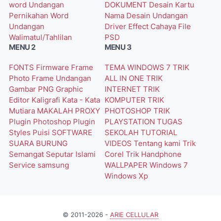
word
Undangan
DOKUMENT
Desain Kartu
Pernikahan Word
Nama
Desain Undangan
Undangan
Driver
Effect Cahaya
File
Walimatul/Tahlilan
PSD
MENU 2
MENU 3
FONTS
Firmware
Frame
TEMA WINDOWS 7
TRIK
Photo
Frame Undangan
ALL IN ONE
TRIK
Gambar PNG
Graphic
INTERNET
TRIK
Editor
Kaligrafi
Kata - Kata
KOMPUTER
TRIK
Mutiara
MAKALAH
PROXY
PHOTOSHOP
TRIK
Plugin Photoshop
Plugin
PLAYSTATION
TUGAS
Styles
Puisi
SOFTWARE
SEKOLAH
TUTORIAL
SUARA BURUNG
VIDEOS
Tentang kami
Trik
Semangat
Seputar Islami
Corel
Trik Handphone
Service
samsung
WALLPAPER
Windows 7
Windows Xp
© 2011-2026 -
ARIE CELLULAR