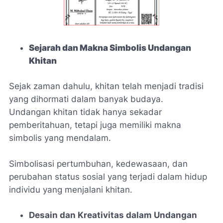
Sejarah dan Makna Simbolis Undangan
Khitan
Sejak zaman dahulu, khitan telah menjadi tradisi
yang dihormati dalam banyak budaya.
Undangan khitan tidak hanya sekadar
pemberitahuan, tetapi juga memiliki makna
simbolis yang mendalam.
Simbolisasi pertumbuhan, kedewasaan, dan
perubahan status sosial yang terjadi dalam hidup
individu yang menjalani khitan.
Desain dan Kreativitas dalam Undangan