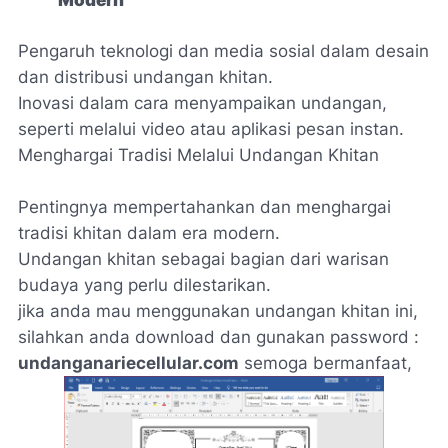
Modern
Pengaruh teknologi dan media sosial dalam desain
dan distribusi undangan khitan.
Inovasi dalam cara menyampaikan undangan,
seperti melalui video atau aplikasi pesan instan.
Menghargai Tradisi Melalui Undangan Khitan
Pentingnya mempertahankan dan menghargai
tradisi khitan dalam era modern.
Undangan khitan sebagai bagian dari warisan
budaya yang perlu dilestarikan.
jika anda mau menggunakan undangan khitan ini,
silahkan anda download dan gunakan password :
undanganariecellular.com
semoga bermanfaat,