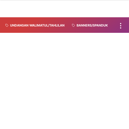
UNDANGAN WALIMATUL/TAHLILAN
BANNERS/SPANDUK