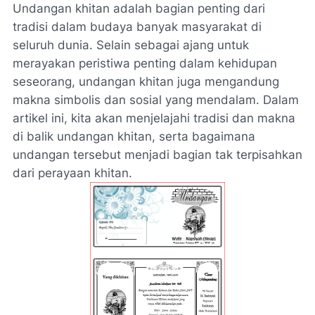
Undangan khitan adalah bagian penting dari
tradisi dalam budaya banyak masyarakat di
seluruh dunia. Selain sebagai ajang untuk
merayakan peristiwa penting dalam kehidupan
seseorang, undangan khitan juga mengandung
makna simbolis dan sosial yang mendalam. Dalam
artikel ini, kita akan menjelajahi tradisi dan makna
di balik undangan khitan, serta bagaimana
undangan tersebut menjadi bagian tak terpisahkan
dari perayaan khitan.