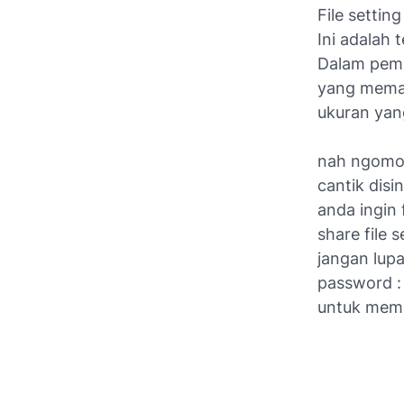
File setti
Ini adalah
Dalam pemb
yang memast
ukuran yan
nah ngomon
cantik disi
anda ingin 
share file 
jangan lupa
password : 
untuk memp