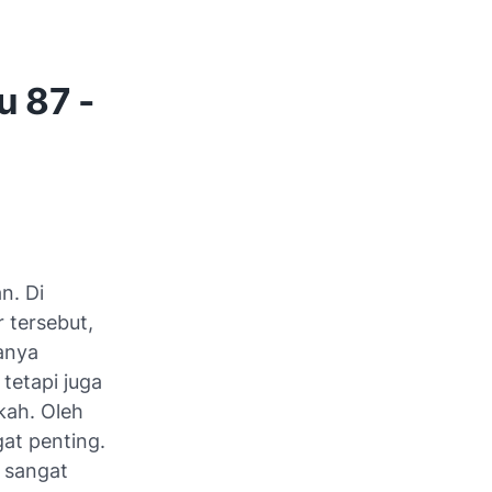
u 87 -
n. Di
 tersebut,
anya
tetapi juga
kah. Oleh
at penting.
g sangat