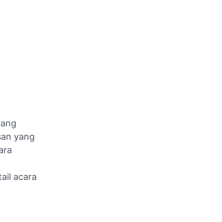
yang
san yang
ara
ail acara