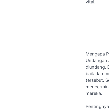
vital.
Mengapa Pe
Undangan a
diundang. 
baik dan m
tersebut. S
mencermink
mereka.
Pentingnya