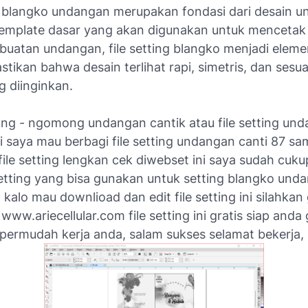
ng blangko undangan merupakan fondasi dari desain 
 template dasar yang akan digunakan untuk menceta
uatan undangan, file setting blangko menjadi eleme
ikan bahwa desain terlihat rapi, simetris, dan sesu
g diinginkan.
g - ngomong undangan cantik atau file setting un
ni saya mau berbagi file setting undangan canti 87 sam
file setting lengkan cek diwebset ini saya sudah cuk
setting yang bisa gunakan untuk setting blangko und
 kalo mau downlioad dan edit file setting ini silahka
www.ariecellular.com file setting ini gratis siap and
ermudah kerja anda, salam sukses selamat bekerja,