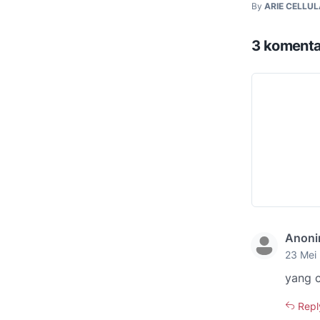
By
ARIE CELLU
3 komenta
Anon
23 Mei 
yang c
Repl