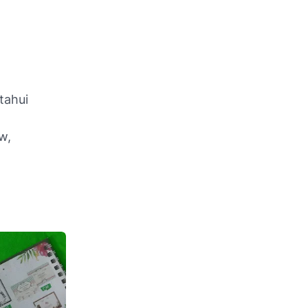
tahui
w,