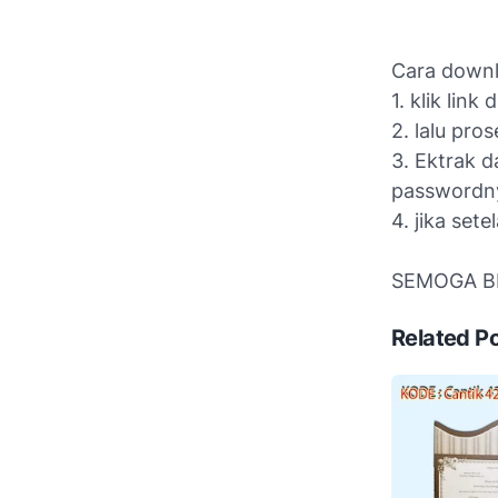
Cara downl
1. klik link 
2. lalu pro
3. Ektrak 
passwordn
4. jika set
SEMOGA B
Related P