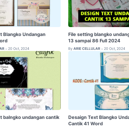
xt Blangko Undangan
File setting blangko undan
ord
13 sampai 86 Full 2024
LAR
20 Oct, 2024
By
ARIE CELLULAR
20 Oct, 2024
•
•
t balngko undangan cantik
Desaign Text Blangko Und
Cantik 41 Word