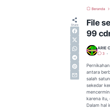
Beranda
File s
99 cd
ARIE 
3
•
Pernikahan
antara berb
salah satu
sekedar ke
mencermink
karena itu
Dalam hal i