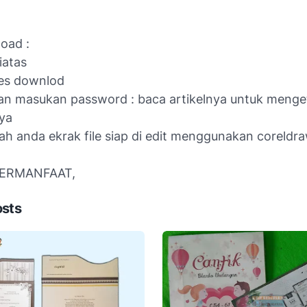
oad :
diatas
ses downlod
dan masukan password : baca artikelnya untuk menge
ya
elah anda ekrak file siap di edit menggunakan coreldra
ERMANFAAT,
osts