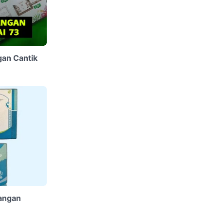
gan Cantik
angan