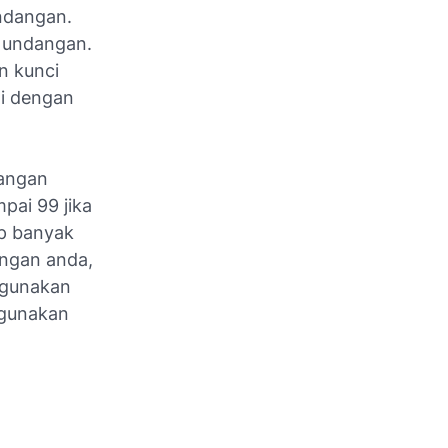
undangan.
k undangan.
n kunci
ai dengan
dangan
pai 99 jika
up banyak
angan anda,
n gunakan
a gunakan