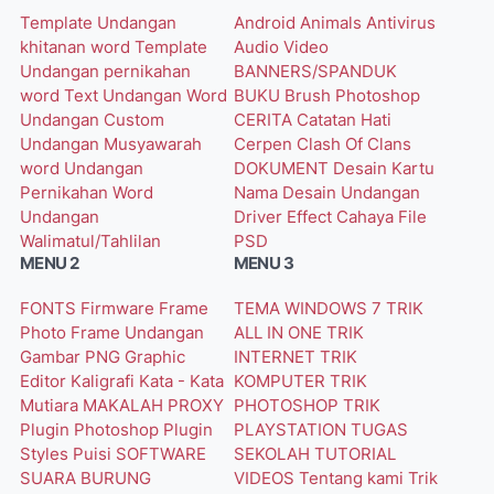
Template Undangan
Android
Animals
Antivirus
khitanan word
Template
Audio Video
Undangan pernikahan
BANNERS/SPANDUK
word
Text Undangan Word
BUKU
Brush Photoshop
Undangan Custom
CERITA
Catatan Hati
Undangan Musyawarah
Cerpen
Clash Of Clans
word
Undangan
DOKUMENT
Desain Kartu
Pernikahan Word
Nama
Desain Undangan
Undangan
Driver
Effect Cahaya
File
Walimatul/Tahlilan
PSD
MENU 2
MENU 3
FONTS
Firmware
Frame
TEMA WINDOWS 7
TRIK
Photo
Frame Undangan
ALL IN ONE
TRIK
Gambar PNG
Graphic
INTERNET
TRIK
Editor
Kaligrafi
Kata - Kata
KOMPUTER
TRIK
Mutiara
MAKALAH
PROXY
PHOTOSHOP
TRIK
Plugin Photoshop
Plugin
PLAYSTATION
TUGAS
Styles
Puisi
SOFTWARE
SEKOLAH
TUTORIAL
SUARA BURUNG
VIDEOS
Tentang kami
Trik