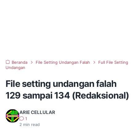
Beranda
File Setting Undangan Falah
Full File Setting
Undangan
File setting undangan falah
129 sampai 134 (Redaksional)
ARIE CELLULAR
1
2
min read