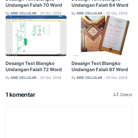
Undangan Falah 70 Word
Undangan Falah 64 Word
By
ARIE CELLULAR
20 Oct, 2024
By
ARIE CELLULAR
20 Oct, 2024
•
•
Desaign Text Blangko
Desaign Text Blangko
Undangan Falah 72 Word
Undangan Falah 87 Word
By
ARIE CELLULAR
20 Oct, 2024
By
ARIE CELLULAR
20 Oct, 2024
•
•
1 komentar
Oldest