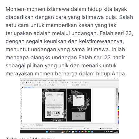
Momen-momen istimewa dalam hidup kita layak
diabadikan dengan cara yang istimewa pula. Salah
satu cara untuk memberikan kesan yang tak
terlupakan adalah melalui undangan. Falah seri 23,
dengan segala keunikan dan keistimewaannya,
menuntut undangan yang sama istimewa. Inilah
mengapa blangko undangan Falah seri 23 hadir
sebagai pilihan yang unik dan menarik untuk
merayakan momen berharga dalam hidup Anda.