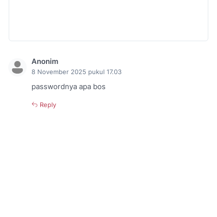
Anonim
8 November 2025 pukul 17.03
passwordnya apa bos
Reply