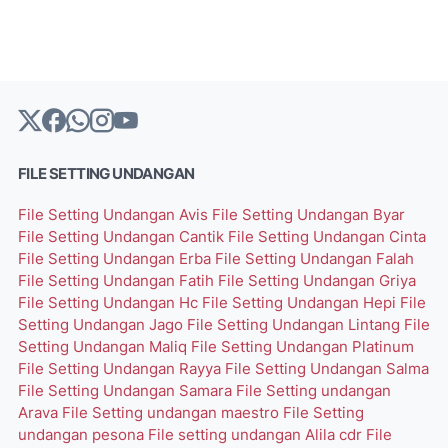
FILE SETTING UNDANGAN
File Setting Undangan Avis
File Setting Undangan Byar
File Setting Undangan Cantik
File Setting Undangan Cinta
File Setting Undangan Erba
File Setting Undangan Falah
File Setting Undangan Fatih
File Setting Undangan Griya
File Setting Undangan Hc
File Setting Undangan Hepi
File
Setting Undangan Jago
File Setting Undangan Lintang
File
Setting Undangan Maliq
File Setting Undangan Platinum
File Setting Undangan Rayya
File Setting Undangan Salma
File Setting Undangan Samara
File Setting undangan
Arava
File Setting undangan maestro
File Setting
undangan pesona
File setting undangan Alila cdr
File