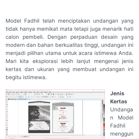
Model Fadhil telah menciptakan undangan yang
tidak hanya memikat mata tetapi juga menarik hati
calon pembeli. Dengan perpaduan desain yang
modern dan bahan berkualitas tinggi, undangan ini
menjadi pilihan utama untuk acara istimewa Anda.
Mari kita eksplorasi lebih lanjut mengenai jenis
kertas dan ukuran yang membuat undangan ini
begitu istimewa.
Jenis
Kertas
Undanga
n Model
Fadhil
menggun