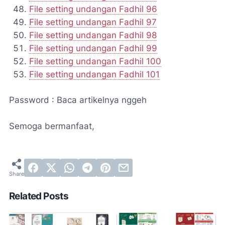
File setting undangan Fadhil 96
File setting undangan Fadhil 97
File setting undangan Fadhil 98
File setting undangan Fadhil 99
File setting undangan Fadhil 100
File setting undangan Fadhil 101
Password : Baca artikelnya nggeh
Semoga bermanfaat,
Related Posts