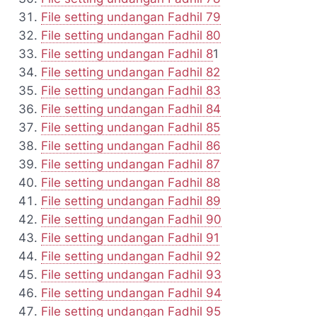
File setting undangan Fadhil 79
File setting undangan Fadhil 80
File setting undangan Fadhil 8
1
File setting undangan Fadhil 82
File setting undangan Fadhil 83
File setting undangan Fadhil 84
File setting undangan Fadhil 85
File setting undangan Fadhil 86
File setting undangan Fadhil 87
File setting undangan Fadhil 88
File setting undangan Fadhil 89
File setting undangan Fadhil 90
File setting undangan Fadhil 91
File setting undangan Fadhil 92
File setting undangan Fadhil 93
File setting undangan Fadhil 94
File setting undangan Fadhil 95