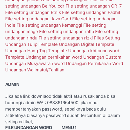
setting undangan Be You cdr
File setting undangan CR-7
File setting undangan Etnik
File setting undangan Fadhil
File setting undangan Java Card
File setting undangan
indie
File setting undangan kemanggi
File setting
undangan mage
File setting undangan raffa
File setting
undangan rindu
File setting undangan rizki
Files Setting
Undangan Tulip
Template Undangan Digital
Template
Undangan Hang Tag
Template Undangan khitanan word
Template Undangan pernikahan word
Undangan Custom
Undangan Musyawarah word
Undangan Pernikahan Word
Undangan Walimatul/Tahlilan
ADMIN
Jika ada link downlaod tidak aktif atau rusak anda bisa
hubungi admin WA : 083861664500, jika mau
mempertanyakan password, sebaiknya baca dulu
artikelnya biasanya password sudah tercantum di dalam
setiap artikel,
FILE UNDANGAN WORD
MENU 1