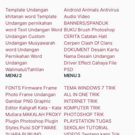
Template Undangan
Android
Animals
Antivirus
khitanan word
Template
Audio Video
Undangan pernikahan
BANNERS/SPANDUK
word
Text Undangan Word
BUKU
Brush Photoshop
Undangan Custom
CERITA
Catatan Hati
Undangan Musyawarah
Cerpen
Clash Of Clans
word
Undangan
DOKUMENT
Desain Kartu
Pernikahan Word
Nama
Desain Undangan
Undangan
Driver
Effect Cahaya
File
Walimatul/Tahlilan
PSD
MENU 2
MENU 3
FONTS
Firmware
Frame
TEMA WINDOWS 7
TRIK
Photo
Frame Undangan
ALL IN ONE
TRIK
Gambar PNG
Graphic
INTERNET
TRIK
Editor
Kaligrafi
Kata - Kata
KOMPUTER
TRIK
Mutiara
MAKALAH
PROXY
PHOTOSHOP
TRIK
Plugin Photoshop
Plugin
PLAYSTATION
TUGAS
Styles
Puisi
SOFTWARE
SEKOLAH
TUTORIAL
SUARA BURUNG
VIDEOS
Tentang kami
Trik