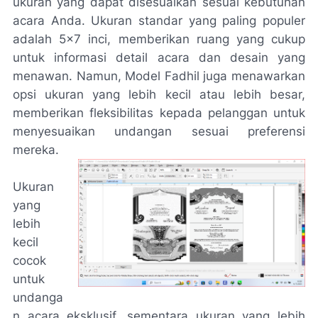
ukuran yang dapat disesuaikan sesuai kebutuhan
acara Anda. Ukuran standar yang paling populer
adalah 5x7 inci, memberikan ruang yang cukup
untuk informasi detail acara dan desain yang
menawan. Namun, Model Fadhil juga menawarkan
opsi ukuran yang lebih kecil atau lebih besar,
memberikan fleksibilitas kepada pelanggan untuk
menyesuaikan undangan sesuai preferensi
mereka.
Ukuran
yang
lebih
kecil
cocok
untuk
undanga
n acara eksklusif, sementara ukuran yang lebih