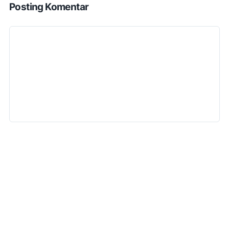
Posting Komentar