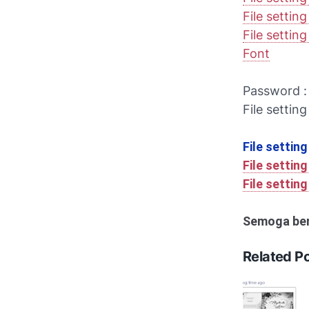
File setti
File setti
Font
Password :
File settin
File settin
File settin
File settin
Semoga be
Related P