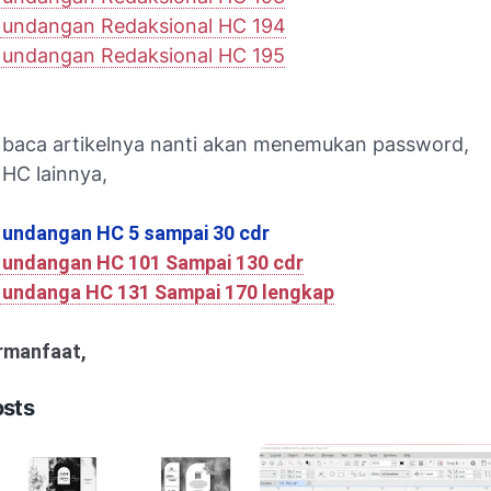
ng undangan Redaksional HC 194
ng undangan Redaksional HC 195
 baca artikelnya nanti akan menemukan password,
g HC lainnya,
g undangan HC 5 sampai 30 cdr
g undangan HC 101 Sampai 130 cdr
g undanga HC 131 Sampai 170 lengkap
rmanfaat,
osts