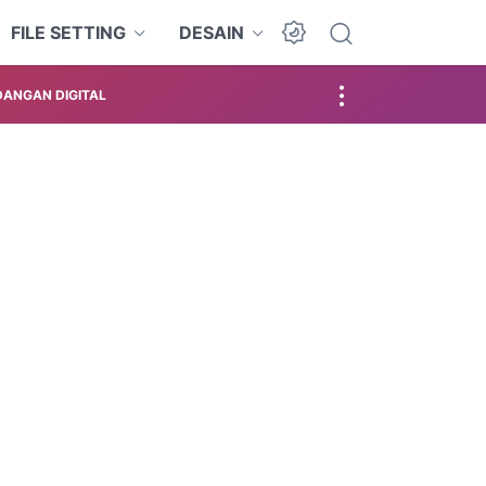
FILE SETTING
DESAIN
ANGAN DIGITAL