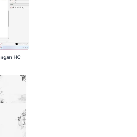
dangan HC