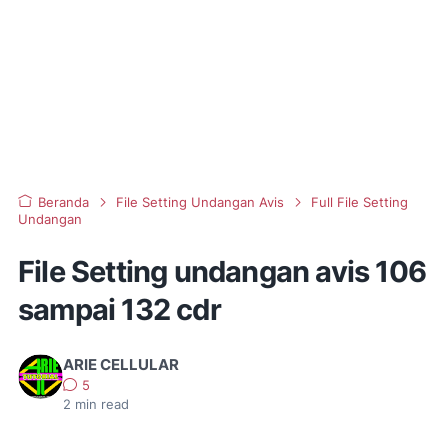
Beranda
File Setting Undangan Avis
Full File Setting
Undangan
File Setting undangan avis 106
sampai 132 cdr
ARIE CELLULAR
5
2
min read