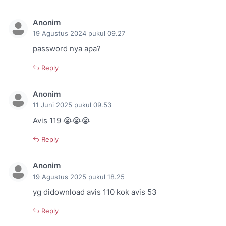
Anonim
19 Agustus 2024 pukul 09.27
password nya apa?
Reply
Anonim
11 Juni 2025 pukul 09.53
Avis 119 😭😭😭
Reply
Anonim
19 Agustus 2025 pukul 18.25
yg didownload avis 110 kok avis 53
Reply