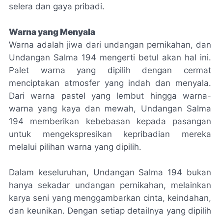
selera dan gaya pribadi.
Warna yang Menyala
Warna adalah jiwa dari undangan pernikahan, dan
Undangan Salma 194 mengerti betul akan hal ini.
Palet warna yang dipilih dengan cermat
menciptakan atmosfer yang indah dan menyala.
Dari warna pastel yang lembut hingga warna-
warna yang kaya dan mewah, Undangan Salma
194 memberikan kebebasan kepada pasangan
untuk mengekspresikan kepribadian mereka
melalui pilihan warna yang dipilih.
Dalam keseluruhan, Undangan Salma 194 bukan
hanya sekadar undangan pernikahan, melainkan
karya seni yang menggambarkan cinta, keindahan,
dan keunikan. Dengan setiap detailnya yang dipilih