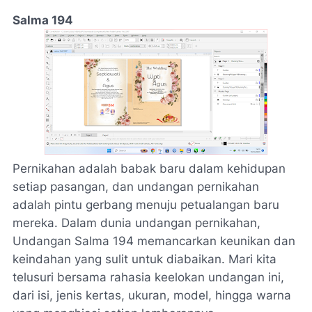
Salma 194
Pernikahan adalah babak baru dalam kehidupan
setiap pasangan, dan undangan pernikahan
adalah pintu gerbang menuju petualangan baru
mereka. Dalam dunia undangan pernikahan,
Undangan Salma 194 memancarkan keunikan dan
keindahan yang sulit untuk diabaikan. Mari kita
telusuri bersama rahasia keelokan undangan ini,
dari isi, jenis kertas, ukuran, model, hingga warna