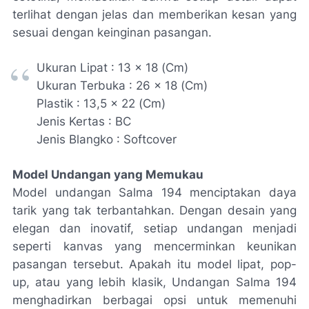
terlihat dengan jelas dan memberikan kesan yang
sesuai dengan keinginan pasangan.
Ukuran Lipat : 13 x 18 (Cm)
Ukuran Terbuka : 26 x 18 (Cm)
Plastik : 13,5 x 22 (Cm)
Jenis Kertas : BC
Jenis Blangko : Softcover
Model Undangan yang Memukau
Model undangan Salma 194 menciptakan daya
tarik yang tak terbantahkan. Dengan desain yang
elegan dan inovatif, setiap undangan menjadi
seperti kanvas yang mencerminkan keunikan
pasangan tersebut. Apakah itu model lipat, pop-
up, atau yang lebih klasik, Undangan Salma 194
menghadirkan berbagai opsi untuk memenuhi