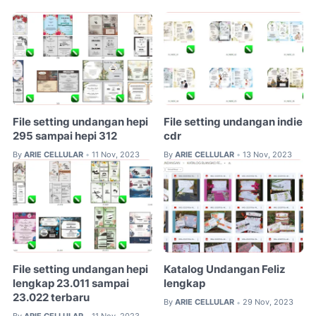
File setting undangan hepi
File setting undangan indie
295 sampai hepi 312
cdr
By
ARIE CELLULAR
11 Nov, 2023
By
ARIE CELLULAR
13 Nov, 2023
•
•
File setting undangan hepi
Katalog Undangan Feliz
lengkap 23.011 sampai
lengkap
23.022 terbaru
By
ARIE CELLULAR
29 Nov, 2023
•