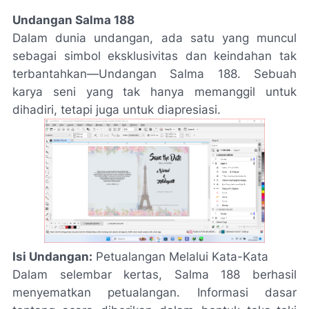
Undangan Salma 188
Dalam dunia undangan, ada satu yang muncul
sebagai simbol eksklusivitas dan keindahan tak
terbantahkan—Undangan Salma 188. Sebuah
karya seni yang tak hanya memanggil untuk
dihadiri, tetapi juga untuk diapresiasi.
Isi Undangan:
Petualangan Melalui Kata-Kata
Dalam selembar kertas, Salma 188 berhasil
menyematkan petualangan. Informasi dasar