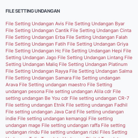
FILE SETTING UNDANGAN
File Setting Undangan Avis
File Setting Undangan Byar
File Setting Undangan Cantik
File Setting Undangan Cinta
File Setting Undangan Erba
File Setting Undangan Falah
File Setting Undangan Fatih
File Setting Undangan Griya
File Setting Undangan Hc
File Setting Undangan Hepi
File
Setting Undangan Jago
File Setting Undangan Lintang
File
Setting Undangan Maliq
File Setting Undangan Platinum
File Setting Undangan Rayya
File Setting Undangan Salma
File Setting Undangan Samara
File Setting undangan
Arava
File Setting undangan maestro
File Setting
undangan pesona
File setting undangan Alila cdr
File
setting undangan Be You cdr
File setting undangan CR-7
File setting undangan Etnik
File setting undangan Fadhil
File setting undangan Java Card
File setting undangan
indie
File setting undangan kemanggi
File setting
undangan mage
File setting undangan raffa
File setting
undangan rindu
File setting undangan rizki
Files Setting