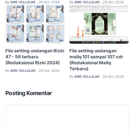
By
ARIE CELLULAR
20 Oct, 2024
By
ARIE CELLULAR
20 Oct, 2024
•
•
File setting undangan Rizki
File setting undangan
47 - 56 terbaru
maliq 101 sampai 107 cdr
(Redaksional Rizki 2024)
(Redaksional Maliq
Terbaru)
By
ARIE CELLULAR
20 Oct, 2024
•
By
ARIE CELLULAR
20 Oct, 2024
•
Posting Komentar