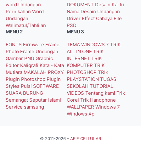
word
Undangan
DOKUMENT
Desain Kartu
Pernikahan Word
Nama
Desain Undangan
Undangan
Driver
Effect Cahaya
File
Walimatul/Tahlilan
PSD
MENU 2
MENU 3
FONTS
Firmware
Frame
TEMA WINDOWS 7
TRIK
Photo
Frame Undangan
ALL IN ONE
TRIK
Gambar PNG
Graphic
INTERNET
TRIK
Editor
Kaligrafi
Kata - Kata
KOMPUTER
TRIK
Mutiara
MAKALAH
PROXY
PHOTOSHOP
TRIK
Plugin Photoshop
Plugin
PLAYSTATION
TUGAS
Styles
Puisi
SOFTWARE
SEKOLAH
TUTORIAL
SUARA BURUNG
VIDEOS
Tentang kami
Trik
Semangat
Seputar Islami
Corel
Trik Handphone
Service
samsung
WALLPAPER
Windows 7
Windows Xp
© 2011-2026 -
ARIE CELLULAR