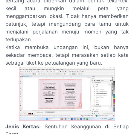
tentang acara diberikan dalam bentuk teka-teki
kecil atau mungkin melalui peta yang
menggambarkan lokasi. Tidak hanya memberikan
petunjuk, tetapi mengundang para tamu untuk
menjalani perjalanan menuju momen yang tak
terlupakan.
Ketika membuka undangan ini, bukan hanya
sekadar membaca, tetapi merasakan setiap kata
sebagai tiket ke petualangan yang baru.
Jenis Kertas:
Sentuhan Keanggunan di Setiap