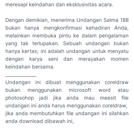
meresapi keindahan dan eksklusivitas acara.
Dengan demikian, menerima Undangan Salma 188
bukan hanya mengkonfirmasi kehadiran Anda,
melainkan membuka pintu ke dalam pengalaman
yang tak terlupakan. Sebuah undangan bukan
hanya kertas; ini adalah undangan untuk menyatu
dengan karya seni dan merayakan momen
keindahan bersama.
_____________
Undangan ini dibuat menggunakan coreldraw
bukan menggunakan microsoft word atau
photosohop jadi jika anda mau meesit file
undangan ini anda harus menggunakan coreldraw,
jika anda membutuhkan file undangan ini silahkan
anda download dibawah ini,