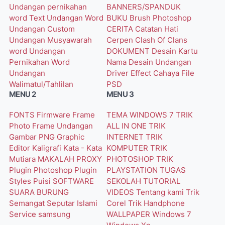
Undangan pernikahan
BANNERS/SPANDUK
word
Text Undangan Word
BUKU
Brush Photoshop
Undangan Custom
CERITA
Catatan Hati
Undangan Musyawarah
Cerpen
Clash Of Clans
word
Undangan
DOKUMENT
Desain Kartu
Pernikahan Word
Nama
Desain Undangan
Undangan
Driver
Effect Cahaya
File
Walimatul/Tahlilan
PSD
MENU 2
MENU 3
FONTS
Firmware
Frame
TEMA WINDOWS 7
TRIK
Photo
Frame Undangan
ALL IN ONE
TRIK
Gambar PNG
Graphic
INTERNET
TRIK
Editor
Kaligrafi
Kata - Kata
KOMPUTER
TRIK
Mutiara
MAKALAH
PROXY
PHOTOSHOP
TRIK
Plugin Photoshop
Plugin
PLAYSTATION
TUGAS
Styles
Puisi
SOFTWARE
SEKOLAH
TUTORIAL
SUARA BURUNG
VIDEOS
Tentang kami
Trik
Semangat
Seputar Islami
Corel
Trik Handphone
Service
samsung
WALLPAPER
Windows 7