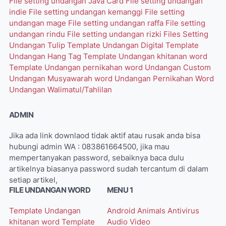
File setting undangan Java Card
File setting undangan
indie
File setting undangan kemanggi
File setting
undangan mage
File setting undangan raffa
File setting
undangan rindu
File setting undangan rizki
Files Setting
Undangan Tulip
Template Undangan Digital
Template
Undangan Hang Tag
Template Undangan khitanan word
Template Undangan pernikahan word
Undangan Custom
Undangan Musyawarah word
Undangan Pernikahan Word
Undangan Walimatul/Tahlilan
ADMIN
Jika ada link downlaod tidak aktif atau rusak anda bisa
hubungi admin WA : 083861664500, jika mau
mempertanyakan password, sebaiknya baca dulu
artikelnya biasanya password sudah tercantum di dalam
setiap artikel,
FILE UNDANGAN WORD
MENU 1
Template Undangan
Android
Animals
Antivirus
khitanan word
Template
Audio Video