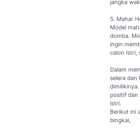
jangka wak
5. Mahar 
Model mahar
domba. Mod
ingin memb
calon istr
Dalam memi
selera dan 
dimilikiny
positif da
istri.
Berikut in
bingkai,