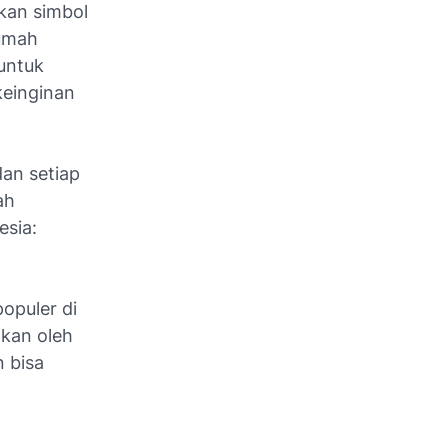
kan simbol
rumah
 untuk
keinginan
an setiap
ah
esia:
opuler di
hkan oleh
n bisa