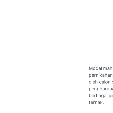
Model maha
pernikahan
oleh calon
penghargaa
berbagai je
ternak.