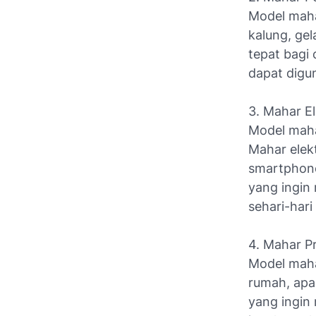
Model mahar
kalung, gel
tepat bagi
dapat digu
3. Mahar El
Model mahar
Mahar elekt
smartphone,
yang ingin
sehari-hari 
4. Mahar P
Model mahar
rumah, apa
yang ingin