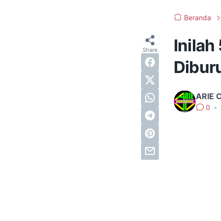
Beranda
Inila
Dibur
ARIE 
0
•