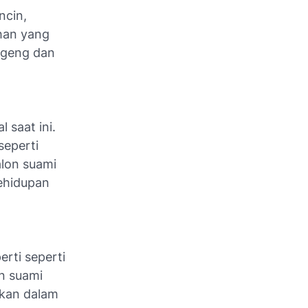
ncin,
ihan yang
ggeng dan
 saat ini.
seperti
alon suami
ehidupan
erti seperti
n suami
akan dalam