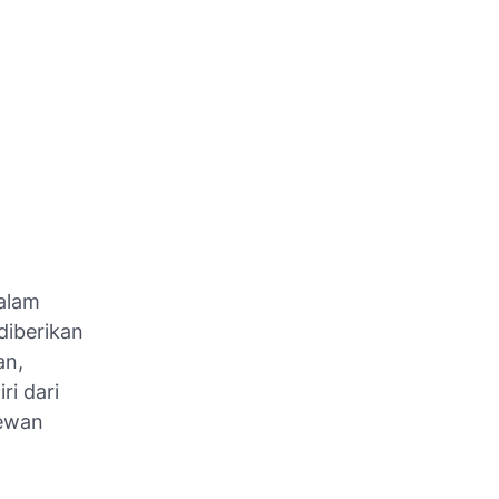
alam
diberikan
an,
ri dari
hewan