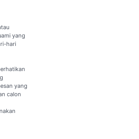
atau
suami yang
i-hari
erhatikan
ng
kesan yang
an calon
unakan