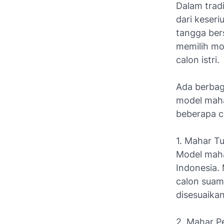
Dalam trad
dari keser
tangga bers
memilih mo
calon istri.
Ada berbag
model maha
beberapa c
1. Mahar Tu
Model maha
Indonesia.
calon suami
disesuaika
2. Mahar P