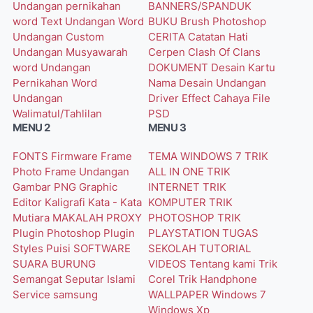
Undangan pernikahan
BANNERS/SPANDUK
word
Text Undangan Word
BUKU
Brush Photoshop
Undangan Custom
CERITA
Catatan Hati
Undangan Musyawarah
Cerpen
Clash Of Clans
word
Undangan
DOKUMENT
Desain Kartu
Pernikahan Word
Nama
Desain Undangan
Undangan
Driver
Effect Cahaya
File
Walimatul/Tahlilan
PSD
MENU 2
MENU 3
FONTS
Firmware
Frame
TEMA WINDOWS 7
TRIK
Photo
Frame Undangan
ALL IN ONE
TRIK
Gambar PNG
Graphic
INTERNET
TRIK
Editor
Kaligrafi
Kata - Kata
KOMPUTER
TRIK
Mutiara
MAKALAH
PROXY
PHOTOSHOP
TRIK
Plugin Photoshop
Plugin
PLAYSTATION
TUGAS
Styles
Puisi
SOFTWARE
SEKOLAH
TUTORIAL
SUARA BURUNG
VIDEOS
Tentang kami
Trik
Semangat
Seputar Islami
Corel
Trik Handphone
Service
samsung
WALLPAPER
Windows 7
Windows Xp