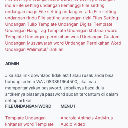
indie
File setting undangan kemanggi
File setting
undangan mage
File setting undangan raffa
File setting
undangan rindu
File setting undangan rizki
Files Setting
Undangan Tulip
Template Undangan Digital
Template
Undangan Hang Tag
Template Undangan khitanan word
Template Undangan pernikahan word
Undangan Custom
Undangan Musyawarah word
Undangan Pernikahan Word
Undangan Walimatul/Tahlilan
ADMIN
Jika ada link downlaod tidak aktif atau rusak anda bisa
hubungi admin WA : 083861664500, jika mau
mempertanyakan password, sebaiknya baca dulu
artikelnya biasanya password sudah tercantum di dalam
setiap artikel,
FILE UNDANGAN WORD
MENU 1
Template Undangan
Android
Animals
Antivirus
khitanan word
Template
Audio Video