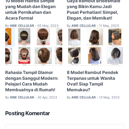
10 Model Hairdo Simple
Gaya Rambut Bridesmaid
yang Mudah dan Elegan
yang Bikin Kamu Jadi
untuk Pernikahan dan
Pusat Perhatian! Simpel,
Acara Formal
Elegan, dan Memikat!
By
ARIE CELLULAR
05 May, 2023
By
ARIE CELLULAR
11 May, 2023
•
•
Rahasia Tampil Glamor
8 Model Rambut Pendek
dengan Sanggul Modern:
Terpanas untuk Wanita
Pelajari Cara Mudah
Oval! Siap Tampil
Membuatnya di Rumah!
Memukau?
By
ARIE CELLULAR
30 Apr, 2023
By
ARIE CELLULAR
13 May, 2023
•
•
Posting Komentar