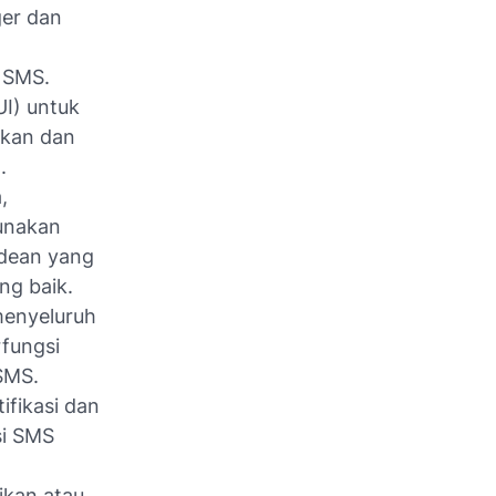
er dan
 SMS.
I) untuk
akan dan
.
,
Gunakan
odean yang
ng baik.
menyeluruh
fungsi
SMS.
ifikasi dan
si SMS
sikan atau