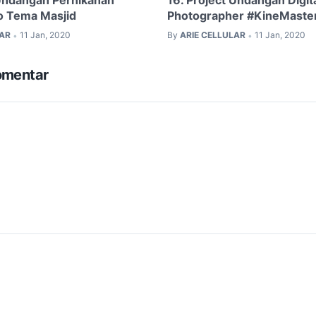
 Undangan Pernikahan
16. Project Undangan Digit
eo Tema Masjid
Photographer #KineMaste
LAR
11 Jan, 2020
By
ARIE CELLULAR
11 Jan, 2020
•
•
omentar