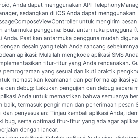
droid, Anda dapat menggunakan API TelephonyManag
nager, sedangkan di iOS Anda dapat menggunakan
sageComposeViewController untuk mengirim pesan
n antarmuka pengguna: Buat antarmuka pengguna (U
si Anda. Pastikan antarmuka pengguna mudah digun
 dengan desain yang telah Anda rancang sebelumnya
dean aplikasi: Mulailah mengkode aplikasi SMS Anda
plementasikan fitur-fitur yang Anda rencanakan. 
 pemrograman yang sesuai dan ikuti praktik pengk
ntuk memastikan keamanan dan performa aplikasi ya
ba dan debug: Lakukan pengujian dan debug secara 
plikasi Anda untuk memastikan bahwa semuanya ber
 baik, termasuk pengiriman dan penerimaan pesan 
i dan penyesuaian: Tinjau kembali aplikasi Anda, ident
ki bug, serta optimasi fitur-fitur yang ada agar aplika
erjalan dengan lancar.
busi dan publikasi: Setelah aplikasi Anda siap, distribu