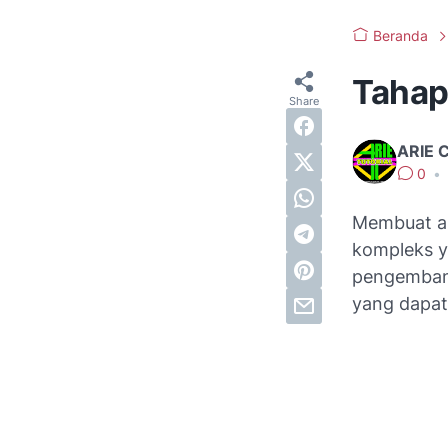
Beranda
Tahap
ARIE 
0
•
Membuat apl
kompleks 
pengembang
yang dapat