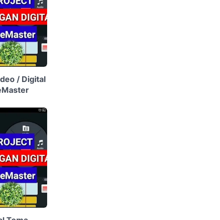
eo / Digital
eMaster