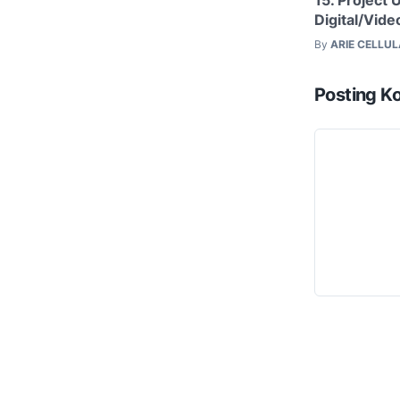
15. Project
Digital/Vid
By
ARIE CELLU
Posting K