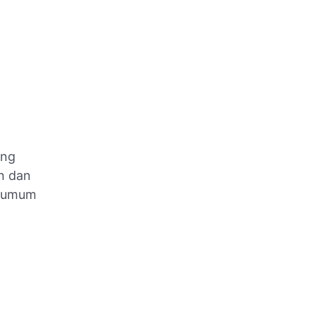
ang
n dan
h umum