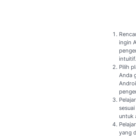
Rencan
ingin 
penge
intuitif
Pilih 
Anda 
Androi
penge
Pelaja
sesuai
untuk 
Pelaja
yang d