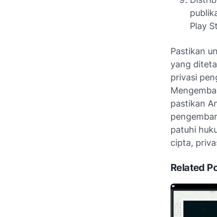
publik
Play S
Pastikan u
yang ditet
privasi pen
Mengembang
pastikan A
pengembang
patuhi huk
cipta, priva
Related P