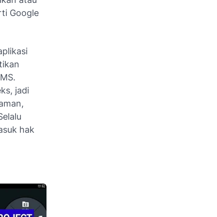
rti Google
plikasi
tikan
SMS.
s, jadi
raman,
elalu
asuk hak