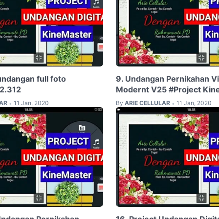
undangan full foto
9. Undangan Pernikahan Vid
2.312
Modernt V25 #Project Kin
LAR
11 Jan, 2020
By
ARIE CELLULAR
11 Jan, 2020
•
•