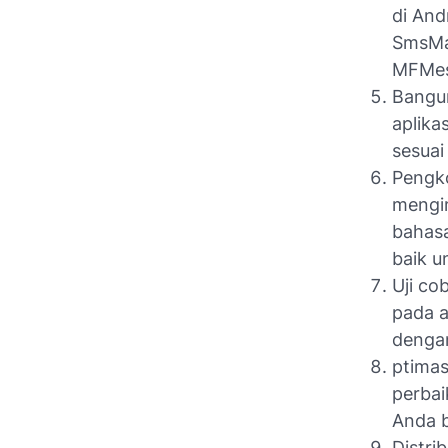
di An
SmsMa
MFMes
Bangu
aplika
sesuai
Pengko
mengim
bahasa
baik u
Uji co
pada a
dengan
ptimas
perbai
Anda b
Distri