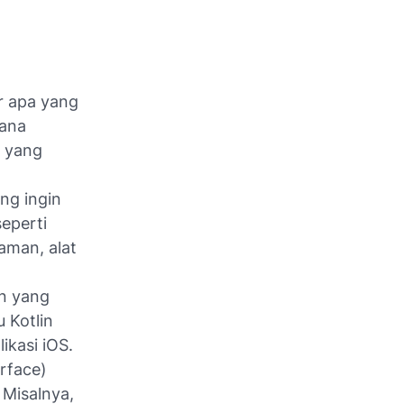
r apa yang
cana
 yang
ng ingin
eperti
aman, alat
an yang
 Kotlin
ikasi iOS.
erface)
Misalnya,