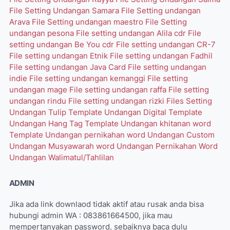
File Setting Undangan Samara
File Setting undangan
Arava
File Setting undangan maestro
File Setting
undangan pesona
File setting undangan Alila cdr
File
setting undangan Be You cdr
File setting undangan CR-7
File setting undangan Etnik
File setting undangan Fadhil
File setting undangan Java Card
File setting undangan
indie
File setting undangan kemanggi
File setting
undangan mage
File setting undangan raffa
File setting
undangan rindu
File setting undangan rizki
Files Setting
Undangan Tulip
Template Undangan Digital
Template
Undangan Hang Tag
Template Undangan khitanan word
Template Undangan pernikahan word
Undangan Custom
Undangan Musyawarah word
Undangan Pernikahan Word
Undangan Walimatul/Tahlilan
ADMIN
Jika ada link downlaod tidak aktif atau rusak anda bisa
hubungi admin WA : 083861664500, jika mau
mempertanyakan password, sebaiknya baca dulu