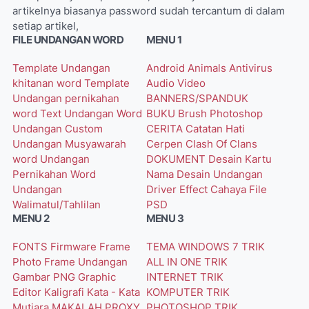
artikelnya biasanya password sudah tercantum di dalam
setiap artikel,
FILE UNDANGAN WORD
MENU 1
Template Undangan
Android
Animals
Antivirus
khitanan word
Template
Audio Video
Undangan pernikahan
BANNERS/SPANDUK
word
Text Undangan Word
BUKU
Brush Photoshop
Undangan Custom
CERITA
Catatan Hati
Undangan Musyawarah
Cerpen
Clash Of Clans
word
Undangan
DOKUMENT
Desain Kartu
Pernikahan Word
Nama
Desain Undangan
Undangan
Driver
Effect Cahaya
File
Walimatul/Tahlilan
PSD
MENU 2
MENU 3
FONTS
Firmware
Frame
TEMA WINDOWS 7
TRIK
Photo
Frame Undangan
ALL IN ONE
TRIK
Gambar PNG
Graphic
INTERNET
TRIK
Editor
Kaligrafi
Kata - Kata
KOMPUTER
TRIK
Mutiara
MAKALAH
PROXY
PHOTOSHOP
TRIK