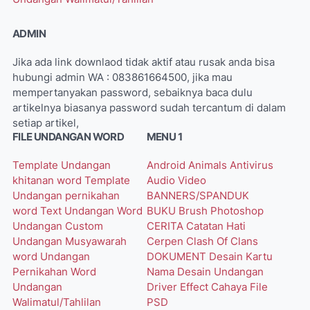
ADMIN
Jika ada link downlaod tidak aktif atau rusak anda bisa
hubungi admin WA : 083861664500, jika mau
mempertanyakan password, sebaiknya baca dulu
artikelnya biasanya password sudah tercantum di dalam
setiap artikel,
FILE UNDANGAN WORD
MENU 1
Template Undangan
Android
Animals
Antivirus
khitanan word
Template
Audio Video
Undangan pernikahan
BANNERS/SPANDUK
word
Text Undangan Word
BUKU
Brush Photoshop
Undangan Custom
CERITA
Catatan Hati
Undangan Musyawarah
Cerpen
Clash Of Clans
word
Undangan
DOKUMENT
Desain Kartu
Pernikahan Word
Nama
Desain Undangan
Undangan
Driver
Effect Cahaya
File
Walimatul/Tahlilan
PSD