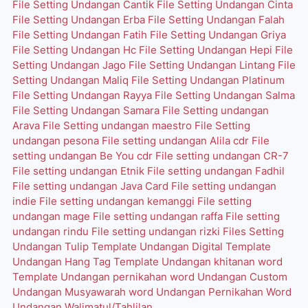
File Setting Undangan Cantik
File Setting Undangan Cinta
File Setting Undangan Erba
File Setting Undangan Falah
File Setting Undangan Fatih
File Setting Undangan Griya
File Setting Undangan Hc
File Setting Undangan Hepi
File
Setting Undangan Jago
File Setting Undangan Lintang
File
Setting Undangan Maliq
File Setting Undangan Platinum
File Setting Undangan Rayya
File Setting Undangan Salma
File Setting Undangan Samara
File Setting undangan
Arava
File Setting undangan maestro
File Setting
undangan pesona
File setting undangan Alila cdr
File
setting undangan Be You cdr
File setting undangan CR-7
File setting undangan Etnik
File setting undangan Fadhil
File setting undangan Java Card
File setting undangan
indie
File setting undangan kemanggi
File setting
undangan mage
File setting undangan raffa
File setting
undangan rindu
File setting undangan rizki
Files Setting
Undangan Tulip
Template Undangan Digital
Template
Undangan Hang Tag
Template Undangan khitanan word
Template Undangan pernikahan word
Undangan Custom
Undangan Musyawarah word
Undangan Pernikahan Word
Undangan Walimatul/Tahlilan