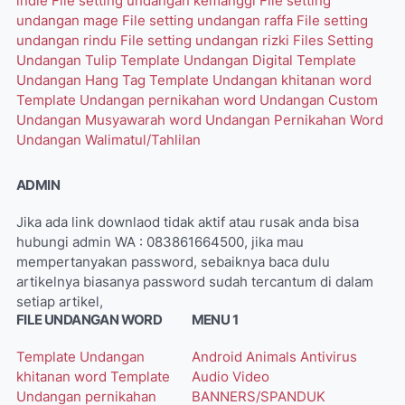
indie
File setting undangan kemanggi
File setting
undangan mage
File setting undangan raffa
File setting
undangan rindu
File setting undangan rizki
Files Setting
Undangan Tulip
Template Undangan Digital
Template
Undangan Hang Tag
Template Undangan khitanan word
Template Undangan pernikahan word
Undangan Custom
Undangan Musyawarah word
Undangan Pernikahan Word
Undangan Walimatul/Tahlilan
ADMIN
Jika ada link downlaod tidak aktif atau rusak anda bisa
hubungi admin WA : 083861664500, jika mau
mempertanyakan password, sebaiknya baca dulu
artikelnya biasanya password sudah tercantum di dalam
setiap artikel,
FILE UNDANGAN WORD
MENU 1
Template Undangan
Android
Animals
Antivirus
khitanan word
Template
Audio Video
Undangan pernikahan
BANNERS/SPANDUK