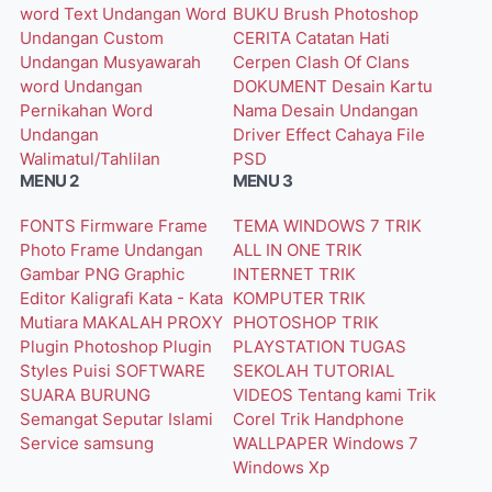
word
Text Undangan Word
BUKU
Brush Photoshop
Undangan Custom
CERITA
Catatan Hati
Undangan Musyawarah
Cerpen
Clash Of Clans
word
Undangan
DOKUMENT
Desain Kartu
Pernikahan Word
Nama
Desain Undangan
Undangan
Driver
Effect Cahaya
File
Walimatul/Tahlilan
PSD
MENU 2
MENU 3
FONTS
Firmware
Frame
TEMA WINDOWS 7
TRIK
Photo
Frame Undangan
ALL IN ONE
TRIK
Gambar PNG
Graphic
INTERNET
TRIK
Editor
Kaligrafi
Kata - Kata
KOMPUTER
TRIK
Mutiara
MAKALAH
PROXY
PHOTOSHOP
TRIK
Plugin Photoshop
Plugin
PLAYSTATION
TUGAS
Styles
Puisi
SOFTWARE
SEKOLAH
TUTORIAL
SUARA BURUNG
VIDEOS
Tentang kami
Trik
Semangat
Seputar Islami
Corel
Trik Handphone
Service
samsung
WALLPAPER
Windows 7
Windows Xp