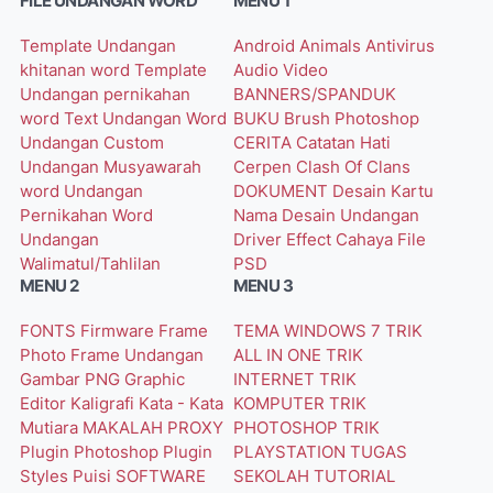
FILE UNDANGAN WORD
MENU 1
Template Undangan
Android
Animals
Antivirus
khitanan word
Template
Audio Video
Undangan pernikahan
BANNERS/SPANDUK
word
Text Undangan Word
BUKU
Brush Photoshop
Undangan Custom
CERITA
Catatan Hati
Undangan Musyawarah
Cerpen
Clash Of Clans
word
Undangan
DOKUMENT
Desain Kartu
Pernikahan Word
Nama
Desain Undangan
Undangan
Driver
Effect Cahaya
File
Walimatul/Tahlilan
PSD
MENU 2
MENU 3
FONTS
Firmware
Frame
TEMA WINDOWS 7
TRIK
Photo
Frame Undangan
ALL IN ONE
TRIK
Gambar PNG
Graphic
INTERNET
TRIK
Editor
Kaligrafi
Kata - Kata
KOMPUTER
TRIK
Mutiara
MAKALAH
PROXY
PHOTOSHOP
TRIK
Plugin Photoshop
Plugin
PLAYSTATION
TUGAS
Styles
Puisi
SOFTWARE
SEKOLAH
TUTORIAL