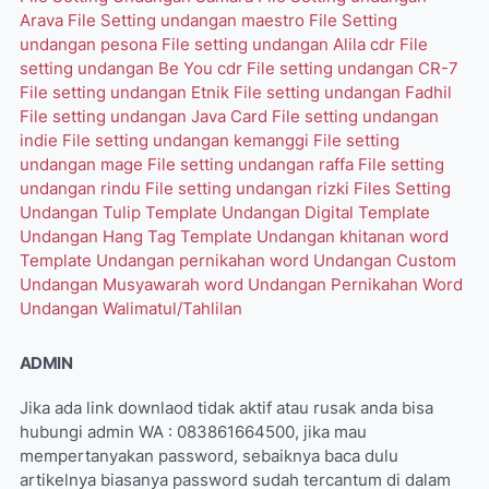
Arava
File Setting undangan maestro
File Setting
undangan pesona
File setting undangan Alila cdr
File
setting undangan Be You cdr
File setting undangan CR-7
File setting undangan Etnik
File setting undangan Fadhil
File setting undangan Java Card
File setting undangan
indie
File setting undangan kemanggi
File setting
undangan mage
File setting undangan raffa
File setting
undangan rindu
File setting undangan rizki
Files Setting
Undangan Tulip
Template Undangan Digital
Template
Undangan Hang Tag
Template Undangan khitanan word
Template Undangan pernikahan word
Undangan Custom
Undangan Musyawarah word
Undangan Pernikahan Word
Undangan Walimatul/Tahlilan
ADMIN
Jika ada link downlaod tidak aktif atau rusak anda bisa
hubungi admin WA : 083861664500, jika mau
mempertanyakan password, sebaiknya baca dulu
artikelnya biasanya password sudah tercantum di dalam