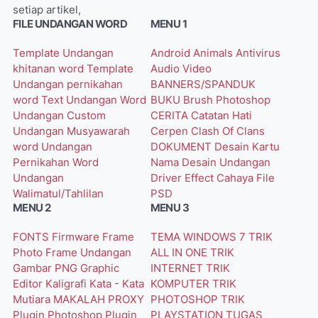
setiap artikel,
FILE UNDANGAN WORD
MENU 1
Template Undangan
Android
Animals
Antivirus
khitanan word
Template
Audio Video
Undangan pernikahan
BANNERS/SPANDUK
word
Text Undangan Word
BUKU
Brush Photoshop
Undangan Custom
CERITA
Catatan Hati
Undangan Musyawarah
Cerpen
Clash Of Clans
word
Undangan
DOKUMENT
Desain Kartu
Pernikahan Word
Nama
Desain Undangan
Undangan
Driver
Effect Cahaya
File
Walimatul/Tahlilan
PSD
MENU 2
MENU 3
FONTS
Firmware
Frame
TEMA WINDOWS 7
TRIK
Photo
Frame Undangan
ALL IN ONE
TRIK
Gambar PNG
Graphic
INTERNET
TRIK
Editor
Kaligrafi
Kata - Kata
KOMPUTER
TRIK
Mutiara
MAKALAH
PROXY
PHOTOSHOP
TRIK
Plugin Photoshop
Plugin
PLAYSTATION
TUGAS