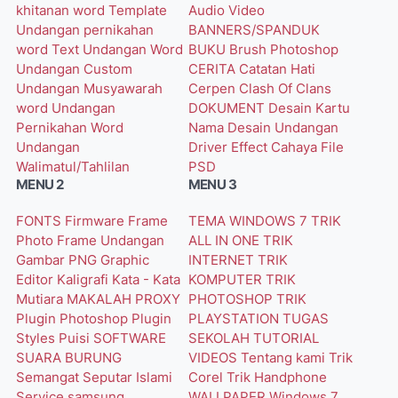
khitanan word
Template
Audio Video
Undangan pernikahan
BANNERS/SPANDUK
word
Text Undangan Word
BUKU
Brush Photoshop
Undangan Custom
CERITA
Catatan Hati
Undangan Musyawarah
Cerpen
Clash Of Clans
word
Undangan
DOKUMENT
Desain Kartu
Pernikahan Word
Nama
Desain Undangan
Undangan
Driver
Effect Cahaya
File
Walimatul/Tahlilan
PSD
MENU 2
MENU 3
FONTS
Firmware
Frame
TEMA WINDOWS 7
TRIK
Photo
Frame Undangan
ALL IN ONE
TRIK
Gambar PNG
Graphic
INTERNET
TRIK
Editor
Kaligrafi
Kata - Kata
KOMPUTER
TRIK
Mutiara
MAKALAH
PROXY
PHOTOSHOP
TRIK
Plugin Photoshop
Plugin
PLAYSTATION
TUGAS
Styles
Puisi
SOFTWARE
SEKOLAH
TUTORIAL
SUARA BURUNG
VIDEOS
Tentang kami
Trik
Semangat
Seputar Islami
Corel
Trik Handphone
Service
samsung
WALLPAPER
Windows 7