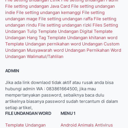
File setting undangan Etnik
File setting undangan Fadhil
File setting undangan Java Card
File setting undangan
indie
File setting undangan kemanggi
File setting
undangan mage
File setting undangan raffa
File setting
undangan rindu
File setting undangan rizki
Files Setting
Undangan Tulip
Template Undangan Digital
Template
Undangan Hang Tag
Template Undangan khitanan word
Template Undangan pernikahan word
Undangan Custom
Undangan Musyawarah word
Undangan Pernikahan Word
Undangan Walimatul/Tahlilan
ADMIN
Jika ada link downlaod tidak aktif atau rusak anda bisa
hubungi admin WA : 083861664500, jika mau
mempertanyakan password, sebaiknya baca dulu
artikelnya biasanya password sudah tercantum di dalam
setiap artikel,
FILE UNDANGAN WORD
MENU 1
Template Undangan
Android
Animals
Antivirus