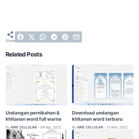
Related Posts
Undangan pernikahan &
Download undangan
khitanan word full warna
khitanan word terbaru
By
ARIE CELLULAR
04 Apr, 2022
By
ARIE CELLULAR
13 Mar, 2022
•
•