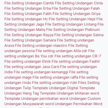
File Setting Undangan Cantik
File Setting Undangan Cinta
File Setting Undangan Erba
File Setting Undangan Falah
File Setting Undangan Fatih
File Setting Undangan Griya
File Setting Undangan Hc
File Setting Undangan Hepi
File
Setting Undangan Jago
File Setting Undangan Lintang
File
Setting Undangan Maliq
File Setting Undangan Platinum
File Setting Undangan Rayya
File Setting Undangan Salma
File Setting Undangan Samara
File Setting undangan
Arava
File Setting undangan maestro
File Setting
undangan pesona
File setting undangan Alila cdr
File
setting undangan Be You cdr
File setting undangan CR-7
File setting undangan Etnik
File setting undangan Fadhil
File setting undangan Java Card
File setting undangan
indie
File setting undangan kemanggi
File setting
undangan mage
File setting undangan raffa
File setting
undangan rindu
File setting undangan rizki
Files Setting
Undangan Tulip
Template Undangan Digital
Template
Undangan Hang Tag
Template Undangan khitanan word
Template Undangan pernikahan word
Undangan Custom
Undangan Musyawarah word
Undangan Pernikahan Word