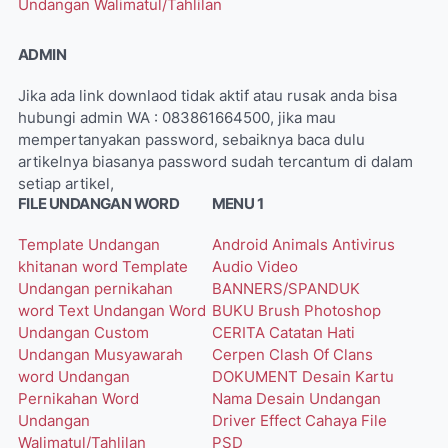
Undangan Walimatul/Tahlilan
ADMIN
Jika ada link downlaod tidak aktif atau rusak anda bisa
hubungi admin WA : 083861664500, jika mau
mempertanyakan password, sebaiknya baca dulu
artikelnya biasanya password sudah tercantum di dalam
setiap artikel,
FILE UNDANGAN WORD
MENU 1
Template Undangan
Android
Animals
Antivirus
khitanan word
Template
Audio Video
Undangan pernikahan
BANNERS/SPANDUK
word
Text Undangan Word
BUKU
Brush Photoshop
Undangan Custom
CERITA
Catatan Hati
Undangan Musyawarah
Cerpen
Clash Of Clans
word
Undangan
DOKUMENT
Desain Kartu
Pernikahan Word
Nama
Desain Undangan
Undangan
Driver
Effect Cahaya
File
Walimatul/Tahlilan
PSD