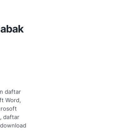
tabak
n daftar
ft Word,
rosoft
 daftar
n download