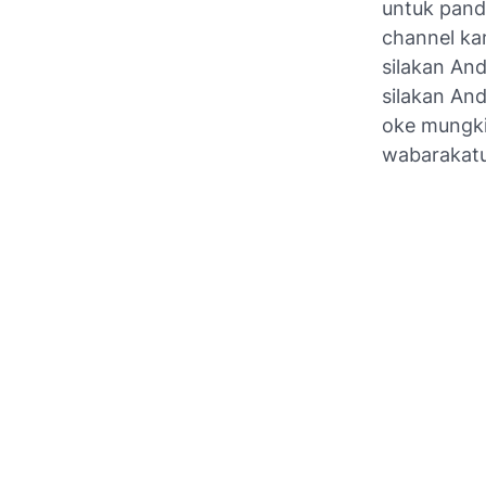
untuk pand
channel kam
silakan An
silakan An
oke mungki
wabarakat