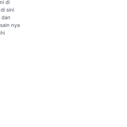
i di
i sini
i dan
sain nya
hi