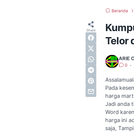
Beranda
Kumpu
Telor
ARIE 
0
•
Assalamual
Pada kesemp
harga mart
Jadi anda 
Word karen
harga ini 
saja, Tampi