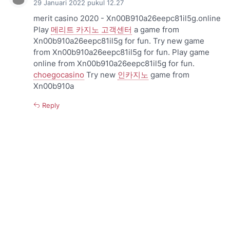
29 Januari 2022 pukul 12.27
merit casino 2020 - Xn00B910a26eepc81il5g.online
Play
메리트 카지노 고객센터
a game from
Xn00b910a26eepc81il5g for fun. Try new game
from Xn00b910a26eepc81il5g for fun. Play game
online from Xn00b910a26eepc81il5g for fun.
choegocasino
Try new
인카지노
game from
Xn00b910a
Reply