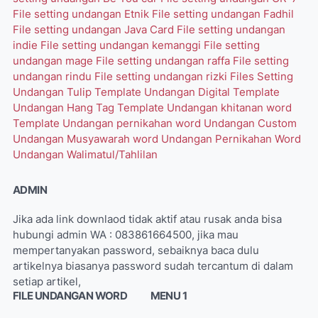
File setting undangan Etnik
File setting undangan Fadhil
File setting undangan Java Card
File setting undangan
indie
File setting undangan kemanggi
File setting
undangan mage
File setting undangan raffa
File setting
undangan rindu
File setting undangan rizki
Files Setting
Undangan Tulip
Template Undangan Digital
Template
Undangan Hang Tag
Template Undangan khitanan word
Template Undangan pernikahan word
Undangan Custom
Undangan Musyawarah word
Undangan Pernikahan Word
Undangan Walimatul/Tahlilan
ADMIN
Jika ada link downlaod tidak aktif atau rusak anda bisa
hubungi admin WA : 083861664500, jika mau
mempertanyakan password, sebaiknya baca dulu
artikelnya biasanya password sudah tercantum di dalam
setiap artikel,
FILE UNDANGAN WORD
MENU 1