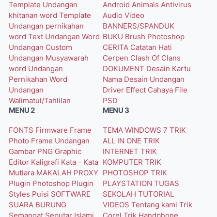
Template Undangan
Android
Animals
Antivirus
khitanan word
Template
Audio Video
Undangan pernikahan
BANNERS/SPANDUK
word
Text Undangan Word
BUKU
Brush Photoshop
Undangan Custom
CERITA
Catatan Hati
Undangan Musyawarah
Cerpen
Clash Of Clans
word
Undangan
DOKUMENT
Desain Kartu
Pernikahan Word
Nama
Desain Undangan
Undangan
Driver
Effect Cahaya
File
Walimatul/Tahlilan
PSD
MENU 2
MENU 3
FONTS
Firmware
Frame
TEMA WINDOWS 7
TRIK
Photo
Frame Undangan
ALL IN ONE
TRIK
Gambar PNG
Graphic
INTERNET
TRIK
Editor
Kaligrafi
Kata - Kata
KOMPUTER
TRIK
Mutiara
MAKALAH
PROXY
PHOTOSHOP
TRIK
Plugin Photoshop
Plugin
PLAYSTATION
TUGAS
Styles
Puisi
SOFTWARE
SEKOLAH
TUTORIAL
SUARA BURUNG
VIDEOS
Tentang kami
Trik
Semangat
Seputar Islami
Corel
Trik Handphone