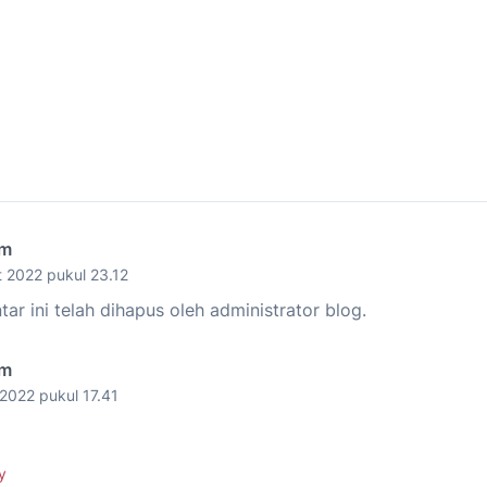
im
 2022 pukul 23.12
ar ini telah dihapus oleh administrator blog.
im
2022 pukul 17.41
y