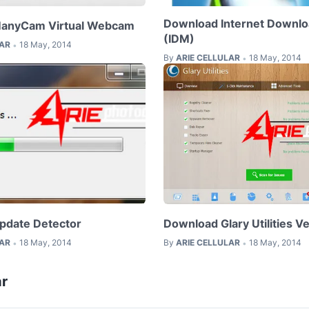
Download Internet Downl
anyCam Virtual Webcam
(IDM)
LAR
18 May, 2014
•
By
ARIE CELLULAR
18 May, 2014
•
pdate Detector
Download Glary Utilities Ve
LAR
18 May, 2014
By
ARIE CELLULAR
18 May, 2014
•
•
r