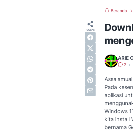
Beranda
Downl
menge
ARIE 
2
•
Assalamual
Pada kesemp
aplikasi u
menggunaka
Windows 11
kita insta
bernama Ge