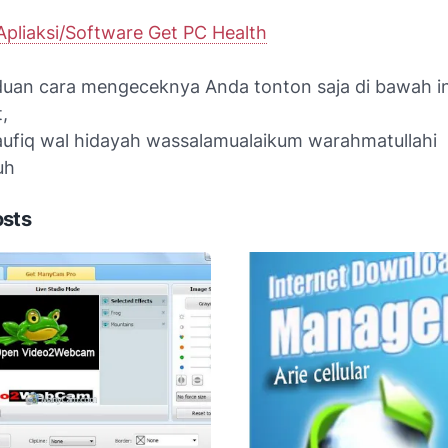
pliaksi/Software Get PC Health
uan cara mengeceknya Anda tonton saja di bawah i
,
Taufiq wal hidayah wassalamualaikum warahmatullahi
uh
osts