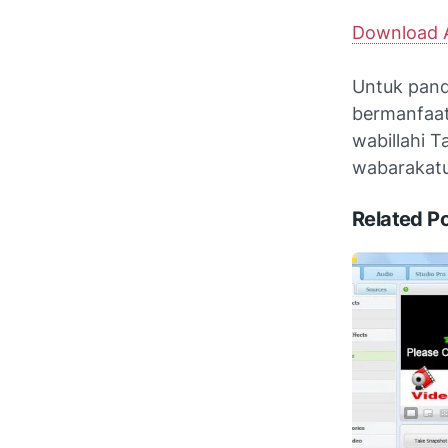
Download A
Untuk pand
bermanfaat
wabillahi 
wabarakat
Related P