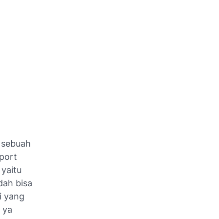
u sebuah
port
yaitu
dah bisa
i yang
 ya