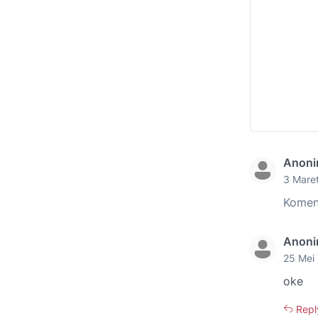
Anon
3 Maret
Koment
Anon
25 Mei 
oke
Repl