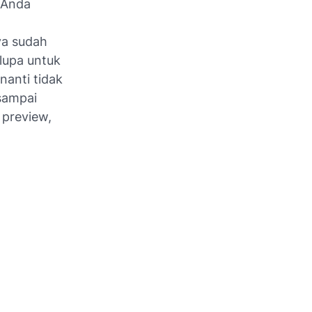
n Anda
ya sudah
lupa untuk
nanti tidak
sampai
 preview,