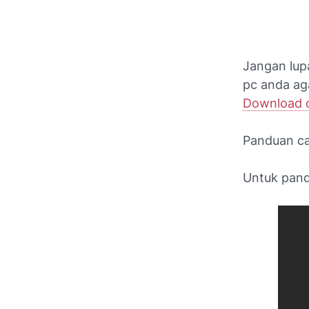
Jangan lupa
pc anda aga
Download di
Panduan c
Untuk pandu