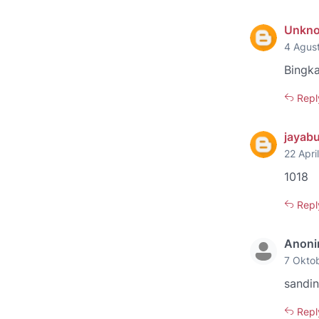
Unkn
4 Agus
Bingk
Repl
jayab
22 Apri
1018
Repl
Anon
7 Okto
sandin
Repl