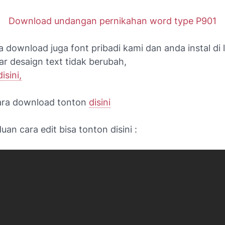
Download undangan pernikahan word type P901
 download juga font pribadi kami dan anda instal di 
r desaign text tidak berubah,
sini,
ara download tonton
disini
an cara edit bisa tonton disini :