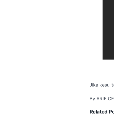
Jika kesul
By ARIE C
Related P