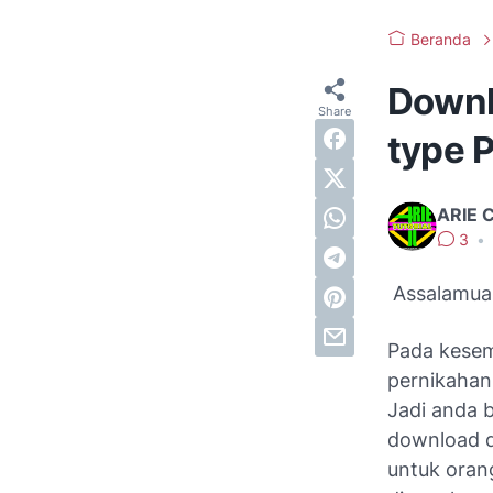
Beranda
Downl
type 
ARIE 
3
•
Assalamual
Pada kesem
pernikaha
Jadi anda b
download d
untuk orang