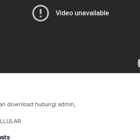
itan download hubungi admin,
ELLULAR
osts