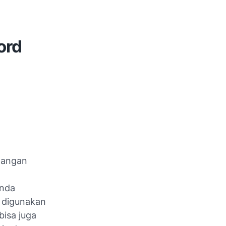
ord
dangan
Anda
 digunakan
bisa juga