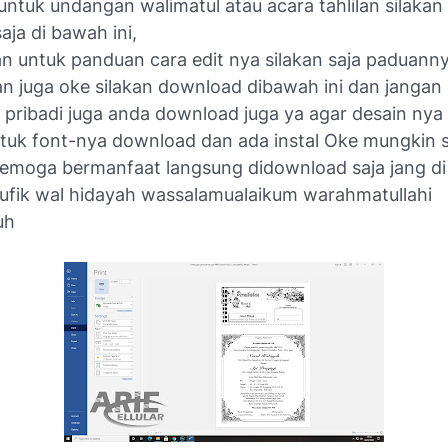
untuk undangan walimatul atau acara tahlilan silaka
ja di bawah ini,
dan untuk panduan cara edit nya silakan saja paduann
an juga oke silakan download dibawah ini dan jangan 
 pribadi juga anda download juga ya agar desain nya 
tuk font-nya download dan ada instal Oke mungkin 
 semoga bermanfaat langsung didownload saja jang di
taufik wal hidayah wassalamualaikum warahmatullahi
uh