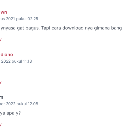
own
tus 2021 pukul 02.25
aynyasa gat bagus. Tapi cara download nya gimana bang
y
udiono
l 2022 pukul 11.13
y
im
ber 2022 pukul 12.08
ya apa y?
y