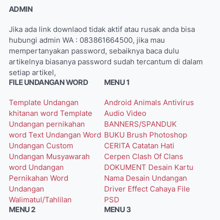
ADMIN
Jika ada link downlaod tidak aktif atau rusak anda bisa
hubungi admin WA : 083861664500, jika mau
mempertanyakan password, sebaiknya baca dulu
artikelnya biasanya password sudah tercantum di dalam
setiap artikel,
FILE UNDANGAN WORD
MENU 1
Template Undangan
Android
Animals
Antivirus
khitanan word
Template
Audio Video
Undangan pernikahan
BANNERS/SPANDUK
word
Text Undangan Word
BUKU
Brush Photoshop
Undangan Custom
CERITA
Catatan Hati
Undangan Musyawarah
Cerpen
Clash Of Clans
word
Undangan
DOKUMENT
Desain Kartu
Pernikahan Word
Nama
Desain Undangan
Undangan
Driver
Effect Cahaya
File
Walimatul/Tahlilan
PSD
MENU 2
MENU 3