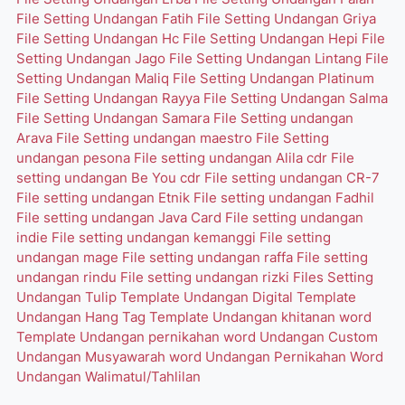
File Setting Undangan Fatih
File Setting Undangan Griya
File Setting Undangan Hc
File Setting Undangan Hepi
File
Setting Undangan Jago
File Setting Undangan Lintang
File
Setting Undangan Maliq
File Setting Undangan Platinum
File Setting Undangan Rayya
File Setting Undangan Salma
File Setting Undangan Samara
File Setting undangan
Arava
File Setting undangan maestro
File Setting
undangan pesona
File setting undangan Alila cdr
File
setting undangan Be You cdr
File setting undangan CR-7
File setting undangan Etnik
File setting undangan Fadhil
File setting undangan Java Card
File setting undangan
indie
File setting undangan kemanggi
File setting
undangan mage
File setting undangan raffa
File setting
undangan rindu
File setting undangan rizki
Files Setting
Undangan Tulip
Template Undangan Digital
Template
Undangan Hang Tag
Template Undangan khitanan word
Template Undangan pernikahan word
Undangan Custom
Undangan Musyawarah word
Undangan Pernikahan Word
Undangan Walimatul/Tahlilan