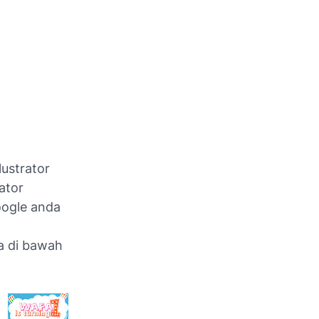
lustrator
ator
oogle anda
a di bawah