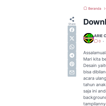
Beranda
Downl
ARIE 
0
•
Assalamual
Mari kita b
Desain yait
bisa dibil
acara ulan
tahun anak
saja ini an
background 
tampilannya