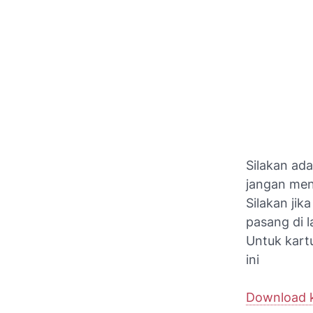
Silakan ada
jangan men
Silakan ji
pasang di 
Untuk kart
ini
Download k