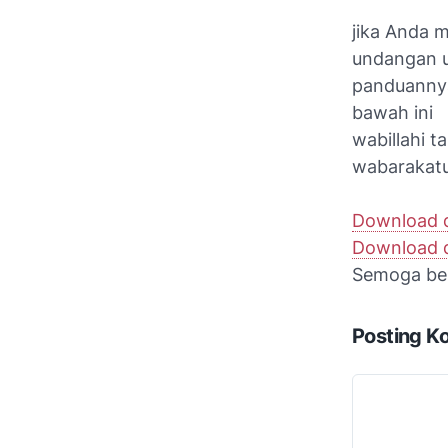
jika Anda 
undangan u
panduannya
bawah ini
wabillahi 
wabarakat
Download d
Download d
Semoga be
Posting K