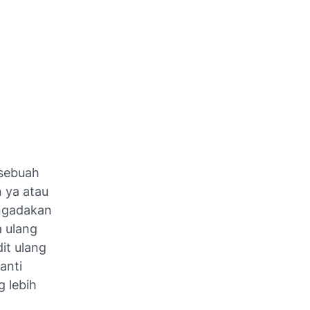
 sebuah
n ya atau
engadakan
 ulang
it ulang
anti
g lebih