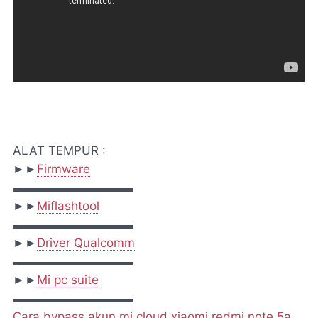
ALAT TEMPUR :
►►
Firmware
▬▬▬▬▬▬▬▬▬▬
►►
Miflashtool
▬▬▬▬▬▬▬▬▬▬
►►
Driver Qualcomm
▬▬▬▬▬▬▬▬▬▬
►►
Mi pc suite
▬▬▬▬▬▬▬▬▬▬
Cara bypass akun mi cloud xiaomi redmi note 5a