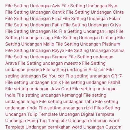
File Setting Undangan Avis
File Setting Undangan Byar
File Setting Undangan Cantik
File Setting Undangan Cinta
File Setting Undangan Erba
File Setting Undangan Falah
File Setting Undangan Fatih
File Setting Undangan Griya
File Setting Undangan Hc
File Setting Undangan Hepi
File
Setting Undangan Jago
File Setting Undangan Lintang
File
Setting Undangan Maliq
File Setting Undangan Platinum
File Setting Undangan Rayya
File Setting Undangan Salma
File Setting Undangan Samara
File Setting undangan
Arava
File Setting undangan maestro
File Setting
undangan pesona
File setting undangan Alila cdr
File
setting undangan Be You cdr
File setting undangan CR-7
File setting undangan Etnik
File setting undangan Fadhil
File setting undangan Java Card
File setting undangan
indie
File setting undangan kemanggi
File setting
undangan mage
File setting undangan raffa
File setting
undangan rindu
File setting undangan rizki
Files Setting
Undangan Tulip
Template Undangan Digital
Template
Undangan Hang Tag
Template Undangan khitanan word
Template Undangan pernikahan word
Undangan Custom