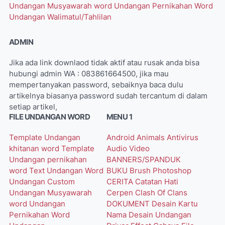
Undangan Musyawarah word
Undangan Pernikahan Word
Undangan Walimatul/Tahlilan
ADMIN
Jika ada link downlaod tidak aktif atau rusak anda bisa
hubungi admin WA : 083861664500, jika mau
mempertanyakan password, sebaiknya baca dulu
artikelnya biasanya password sudah tercantum di dalam
setiap artikel,
FILE UNDANGAN WORD
MENU 1
Template Undangan
Android
Animals
Antivirus
khitanan word
Template
Audio Video
Undangan pernikahan
BANNERS/SPANDUK
word
Text Undangan Word
BUKU
Brush Photoshop
Undangan Custom
CERITA
Catatan Hati
Undangan Musyawarah
Cerpen
Clash Of Clans
word
Undangan
DOKUMENT
Desain Kartu
Pernikahan Word
Nama
Desain Undangan