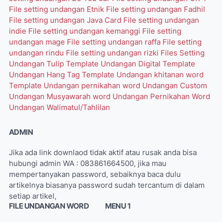
File setting undangan Etnik
File setting undangan Fadhil
File setting undangan Java Card
File setting undangan
indie
File setting undangan kemanggi
File setting
undangan mage
File setting undangan raffa
File setting
undangan rindu
File setting undangan rizki
Files Setting
Undangan Tulip
Template Undangan Digital
Template
Undangan Hang Tag
Template Undangan khitanan word
Template Undangan pernikahan word
Undangan Custom
Undangan Musyawarah word
Undangan Pernikahan Word
Undangan Walimatul/Tahlilan
ADMIN
Jika ada link downlaod tidak aktif atau rusak anda bisa
hubungi admin WA : 083861664500, jika mau
mempertanyakan password, sebaiknya baca dulu
artikelnya biasanya password sudah tercantum di dalam
setiap artikel,
FILE UNDANGAN WORD
MENU 1