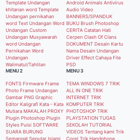
Template Undangan
Android
Animals
Antivirus
khitanan word
Template
Audio Video
Undangan pernikahan
BANNERS/SPANDUK
word
Text Undangan Word
BUKU
Brush Photoshop
Undangan Custom
CERITA
Catatan Hati
Undangan Musyawarah
Cerpen
Clash Of Clans
word
Undangan
DOKUMENT
Desain Kartu
Pernikahan Word
Nama
Desain Undangan
Undangan
Driver
Effect Cahaya
File
Walimatul/Tahlilan
PSD
MENU 2
MENU 3
FONTS
Firmware
Frame
TEMA WINDOWS 7
TRIK
Photo
Frame Undangan
ALL IN ONE
TRIK
Gambar PNG
Graphic
INTERNET
TRIK
Editor
Kaligrafi
Kata - Kata
KOMPUTER
TRIK
Mutiara
MAKALAH
PROXY
PHOTOSHOP
TRIK
Plugin Photoshop
Plugin
PLAYSTATION
TUGAS
Styles
Puisi
SOFTWARE
SEKOLAH
TUTORIAL
SUARA BURUNG
VIDEOS
Tentang kami
Trik
Semangat
Seputar Islami
Corel
Trik Handphone